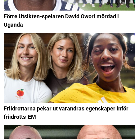
Förre Utsikten-spelaren David Owori mördad i
Uganda
Friidrottarna pekar ut varandras egenskaper inför
friidrotts-EM