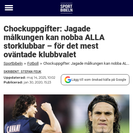
Toggle
menu
Chockuppgifter: Jagade
målkungen kan nobba ALLA
storklubbar – för det mest
oväntade klubbvalet
Sportbibeln
»
Fotboll
»
Chockuppgifter: Jagade målkungen kan nobba ALLA storklubbar – för det mest oväntade klubbvalet
SKRIBENT: STEFAN FEUK
Uppdaterad:
maj 14, 2025, 10:02
Lägg till som önskad källa på Google
Publicerad:
jan 30, 2020, 15:23