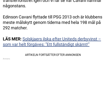
transferfönstret igen och vi får se var Cavani hamnar
någonstans.
Edinson Cavani flyttade till PSG 2013 och är klubbens
meste målskytt genom tiderna med hela 198 mål på
292 matcher.
LÄS MER:
Solskjaers ilska efter Uniteds derbyvinst –
som var helt förgäves: ”Ett fullständigt skämt!”