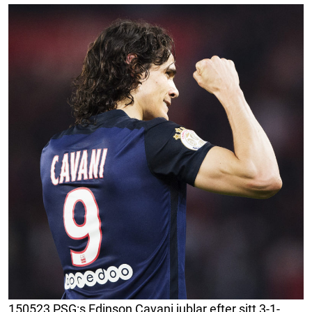
150523 PSG:s Edinson Cavani jublar efter sitt 3-1-