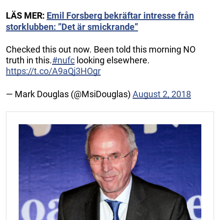
LÄS MER:
Emil Forsberg bekräftar intresse från
storklubben: ”Det är smickrande”
Checked this out now. Been told this morning NO
truth in this.
#nufc
looking elsewhere.
https://t.co/A9aQj3HOgr
— Mark Douglas (@MsiDouglas)
August 2, 2018