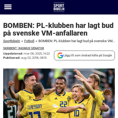
Toggle
menu
BOMBEN: PL-klubben har lagt bud
på svenske VM-anfallaren
Sportbibeln
»
Fotboll
»
BOMBEN: PL-klubben har lagt bud på svenske VM-anfallaren
SKRIBENT: RASMUS SENATOR
Uppdaterad:
mar 06, 2025, 14:22
Lägg till som önskad källa på Google
Publicerad:
aug 02, 2018, 08:15