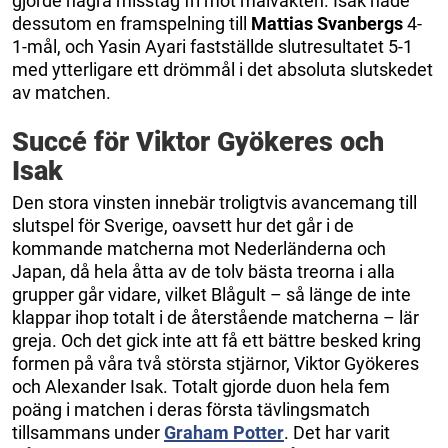
gjorde några misstag fri mot målvakten. Isak hade
dessutom en framspelning till
Mattias Svanbergs
4-
1-mål, och Yasin Ayari fastställde slutresultatet 5-1
med ytterligare ett drömmål i det absoluta slutskedet
av matchen.
Succé för Viktor Gyökeres och
Isak
Den stora vinsten innebär troligtvis avancemang till
slutspel för Sverige, oavsett hur det går i de
kommande matcherna mot Nederländerna och
Japan, då hela åtta av de tolv bästa treorna i alla
grupper går vidare, vilket Blågult – så länge de inte
klappar ihop totalt i de återstående matcherna – lär
greja. Och det gick inte att få ett bättre besked kring
formen på våra två största stjärnor, Viktor Gyökeres
och Alexander Isak. Totalt gjorde duon hela fem
poäng i matchen i deras första tävlingsmatch
tillsammans under
Graham Potter
. Det har varit