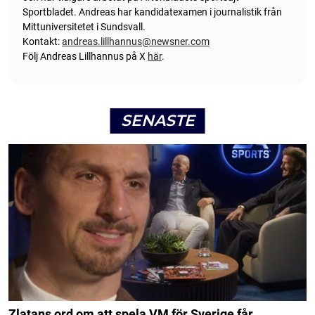
Sportbladet. Andreas har kandidatexamen i journalistik från
Mittuniversitetet i Sundsvall.
Kontakt:
andreas.lillhannus@newsner.com
Följ Andreas Lillhannus på X
här
.
SENASTE
Zlatans ord om att spela VM för Sverige får