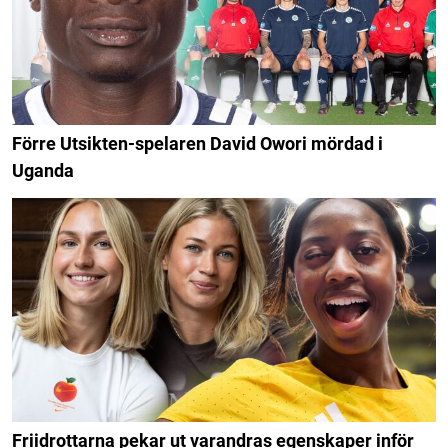
Förre Utsikten-spelaren David Owori mördad i
Uganda
Friidrottarna pekar ut varandras egenskaper inför