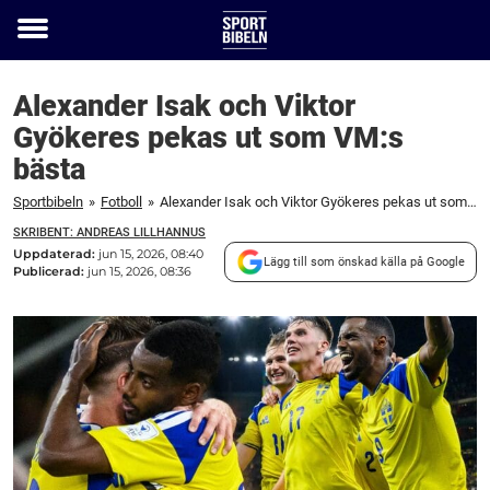
Toggle
menu
Alexander Isak och Viktor
Gyökeres pekas ut som VM:s
bästa
Sportbibeln
»
Fotboll
»
Alexander Isak och Viktor Gyökeres pekas ut som VM:s bästa
SKRIBENT: ANDREAS LILLHANNUS
Uppdaterad:
jun 15, 2026, 08:40
Lägg till som önskad källa på Google
Publicerad:
jun 15, 2026, 08:36