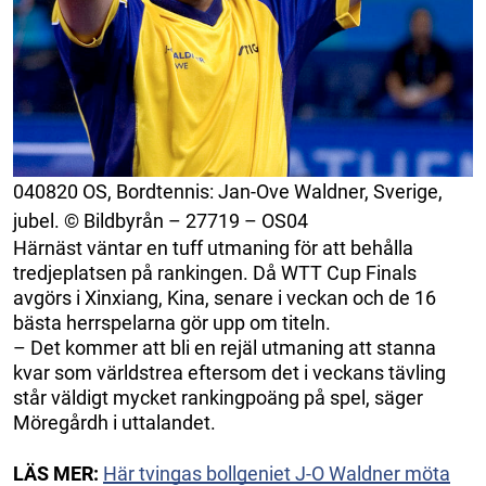
040820 OS, Bordtennis: Jan-Ove Waldner, Sverige,
jubel. © Bildbyrån – 27719 – OS04
Härnäst väntar en tuff utmaning för att behålla
tredjeplatsen på rankingen. Då WTT Cup Finals
avgörs i Xinxiang, Kina, senare i veckan och de 16
bästa herrspelarna gör upp om titeln.
– Det kommer att bli en rejäl utmaning att stanna
kvar som världstrea eftersom det i veckans tävling
står väldigt mycket rankingpoäng på spel, säger
Möregårdh i uttalandet.
LÄS MER:
Här tvingas bollgeniet J-O Waldner möta