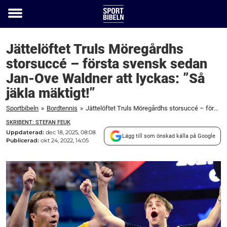
Toggle
menu
Jättelöftet Truls Möregårdhs
storsuccé – första svensk sedan
Jan-Ove Waldner att lyckas: ”Så
jäkla mäktigt!”
Sportbibeln
»
Bordtennis
»
Jättelöftet Truls Möregårdhs storsuccé – första svensk sedan Jan-Ove Waldner att lyckas: "Så jäkla mäktigt!"
SKRIBENT: STEFAN FEUK
Uppdaterad:
dec 18, 2025, 08:08
Lägg till som önskad källa på Google
Publicerad:
okt 24, 2022, 14:05