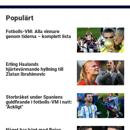
inlägg
Populärt
Fotbolls-VM: Alla vinnare
genom tiderna – komplett lista
Erling Haalands
hjärtevärmande hyllning till
Zlatan Ibrahimovic
Storbråket under Spaniens
guldfirande i fotbolls-VM i natt:
"Äckligt"
Något har hänt med Bojan