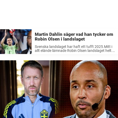
Martin Dahlin säger vad han tycker om
Robin Olsen i landslaget
Svenska landslaget har haft ett tufft 2025.Mitt i
allt elände lämnade Robin Olsen landslaget helt.–
Han förtjänade ett bättre avsked, erkänner
landslagslegendaren Martin Dahlin för
Sportbibeln. 2025 har varit ett mycket tufft år för
svenska ...