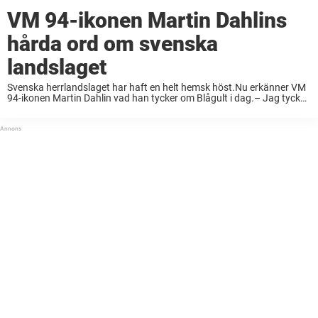
VM 94-ikonen Martin Dahlins
hårda ord om svenska
landslaget
Svenska herrlandslaget har haft en helt hemsk höst.Nu erkänner VM
94-ikonen Martin Dahlin vad han tycker om Blågult i dag.– Jag tycker
att vi har många talangfulla spelare, men…, säger han till Sportbibeln.
Det har ...