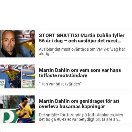
STORT GRATTIS! Martin Dahlin fyller
56 år i dag – och avslöjar det mest
oväntade om VM 94: ”Jag har aldrig…”
Avslöjar det mest oväntade om VM 94: "Jag har
aldrig..."
Martin Dahlin om vem som var hans
tuffaste motståndare
”Han var bäst i världen”
Martin Dahlin om genidraget för att
överleva busarnas kapningar
Det smäller fortfarande på fotbollsplanen.Men
det tidiga 90-talet var betydligt brutalare än
dagens fotboll – inte minst i Bundesliga. Nu
berättar Martin Dahlin hur han hanterade