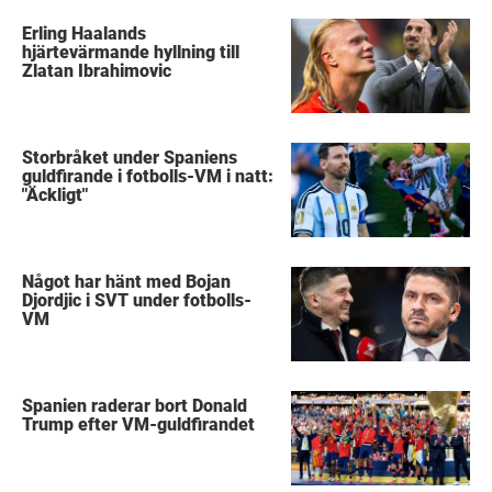
Erling Haalands
hjärtevärmande hyllning till
Zlatan Ibrahimovic
Storbråket under Spaniens
guldfirande i fotbolls-VM i natt:
"Äckligt"
Något har hänt med Bojan
Djordjic i SVT under fotbolls-
VM
Spanien raderar bort Donald
Trump efter VM-guldfirandet