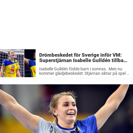
Drömbeskedet för Sverige inför VM:
Superstjärnan Isabelle Gulldén tillbaka
i landslaget i vinter
Isabelle Gulldén födde barn i somras. Men nu
kommer glädjebeskedet: Stjärnan siktar på spel i
VM i december. Isabelle Gulldén är Sveriges
största handbollsstjärna. I vintras var hon en
nyckelpjäs då Sverige slutade sexa i ...