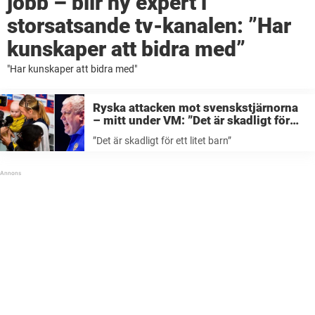
jobb – blir ny expert i
storsatsande tv-kanalen: ”Har
kunskaper att bidra med”
"Har kunskaper att bidra med"
Ryska attacken mot svenskstjärnorna
– mitt under VM: ”Det är skadligt för
ett litet barn”
”Det är skadligt för ett litet barn”