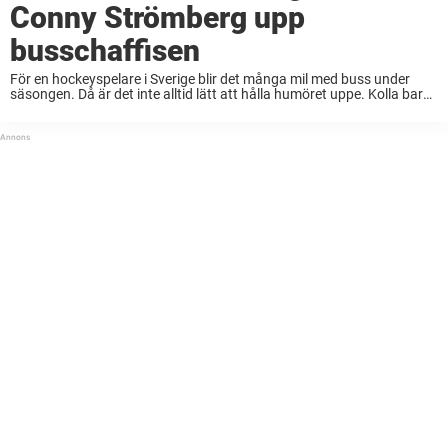
Conny Strömberg upp
busschaffisen
För en hockeyspelare i Sverige blir det många mil med buss under
säsongen. Då är det inte alltid lätt att hålla humöret uppe. Kolla bara
in när Conny Strömberg skämtsamt läxar upp Västerviks
busschaufför på väg upp ...