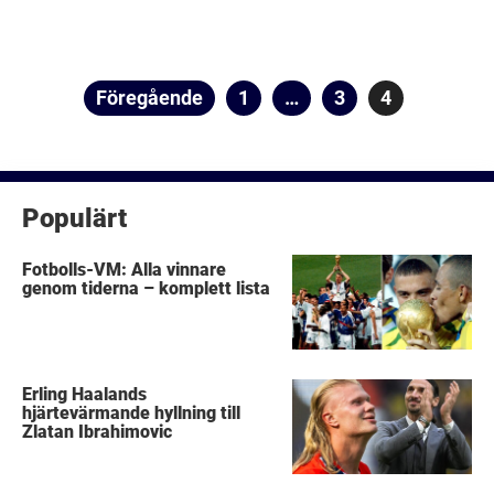
Sidnumrering
Föregående
Sida
1
…
Sida
3
Sida
4
för
inlägg
Populärt
Fotbolls-VM: Alla vinnare
genom tiderna – komplett lista
Erling Haalands
hjärtevärmande hyllning till
Zlatan Ibrahimovic