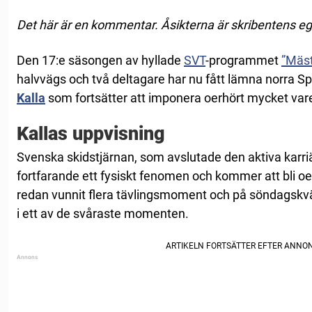
Det här är en kommentar. Åsikterna är skribentens e
Den 17:e säsongen av hyllade
SVT
-programmet
”Mäs
halvvägs och två deltagare har nu fått lämna norra S
Kalla
som fortsätter att imponera oerhört mycket var
Kallas uppvisning
Svenska skidstjärnan, som avslutade den aktiva karriär
fortfarande ett fysiskt fenomen och kommer att bli o
redan vunnit flera tävlingsmoment och på söndagskvä
i ett av de svåraste momenten.