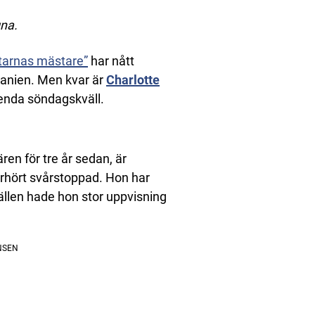
gna.
tarnas mästare”
har nått
panien. Men kvar är
Charlotte
enda söndagskväll.
en för tre år sedan, är
erhört svårstoppad. Hon har
llen hade hon stor uppvisning