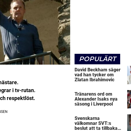
POPULÄRT
David Beckham säger
vad han tycker om
Zlatan Ibrahimovic
mästare.
grar i tv-rutan.
Tränarens ord om
ch respektlöst.
Alexander Isaks nya
säsong i Liverpool
Svenskarna
välkomnar SVT:s
beslut att ta tillbaka