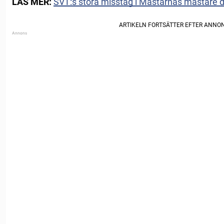
LÄS MER:
SVT:s stora misstag i Mästarnas mästare 