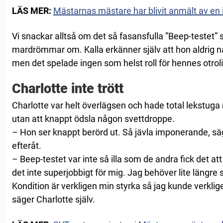
LÄS MER:
Mästarnas mästare har blivit anmält av en ir
Vi snackar alltså om det så fasansfulla ”Beep-teste
mardrömmar om. Kalla erkänner själv att hon aldrig nå
men det spelade ingen som helst roll för hennes otroli
Charlotte inte trött
Charlotte var helt överlägsen och hade total lekstug
utan att knappt ödsla någon svettdroppe.
– Hon ser knappt berörd ut. Så jävla imponerande, sä
efteråt.
– Beep-testet var inte så illa som de andra fick det att 
det inte superjobbigt för mig. Jag behöver lite längre st
Kondition är verkligen min styrka så jag kunde verklig
säger Charlotte själv.