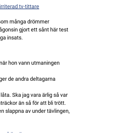
riterad tv-tittare
t” som många drömmer
gonsin gjort ett sånt här test
ga insats.
a när hon vann utmaningen
ger de andra deltagarna
låta. Ska jag vara ärlig så var
räckor än så för att bli trött.
en slappna av under tävlingen,