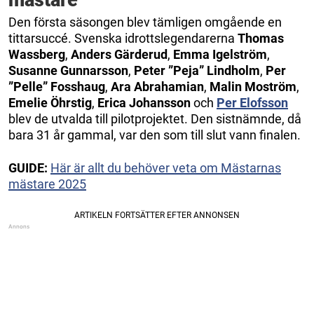
Den första säsongen blev tämligen omgående en
tittarsuccé. Svenska idrottslegendarerna
Thomas
Wassberg
,
Anders Gärderud
,
Emma Igelström
,
Susanne Gunnarsson
,
Peter ”Peja” Lindholm
,
Per
”Pelle” Fosshaug
,
Ara Abrahamian
,
Malin Moström
,
Emelie Öhrstig
,
Erica Johansson
och
Per Elofsson
blev de utvalda till pilotprojektet. Den sistnämnde, då
bara 31 år gammal, var den som till slut vann finalen.
GUIDE:
Här är allt du behöver veta om Mästarnas
mästare 2025