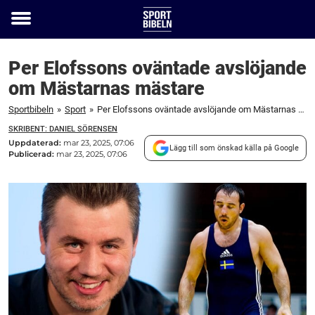
Toggle
menu
Per Elofssons oväntade avslöjande
om Mästarnas mästare
Sportbibeln
»
Sport
»
Per Elofssons oväntade avslöjande om Mästarnas mästare
SKRIBENT: DANIEL SÖRENSEN
Uppdaterad:
mar 23, 2025, 07:06
Lägg till som önskad källa på Google
Publicerad:
mar 23, 2025, 07:06