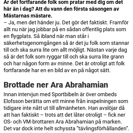
Är det fortfarande folk som pratar med dig om det
här än i dag? Att du vann den första säsongen av
Mästarnas mästare.
– Ja, men det händer ju. Det gör det faktiskt. Framför
allt nu när jag jobbar på en sådan offentlig plats som
en flygplats. Så ibland när man står i
säkerhetsgenomgången så är det ju folk som stannar
till och ska surra lite om allt möjligt. Nästan varje dag
så är det folk som ryggar till och ska surra lite grann
och har någon form av minne. Det är otroligt att folk
fortfarande har en en bild av en på något sätt.
Brottade ner Ara Abrahamian
Innan intervjun med Sportbibeln är över ombeds
Elofsson berätta om ett minne från inspelningen som
tidigare inte nått ut till allmänheten. Han avslöjar då
att han faktiskt – trots att det låter otroligt – fick ner
OS- och VM-brottaren Ara Abrahamian på marken.
Det var dock inte helt schyssta ”tävlingsförhållanden”.