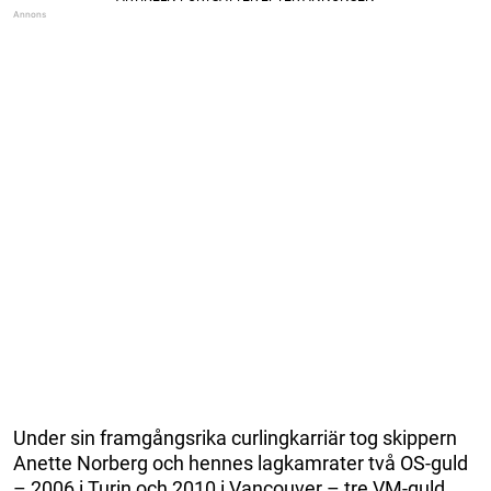
Under sin framgångsrika curlingkarriär tog skippern
Anette Norberg och hennes lagkamrater två OS-guld
– 2006 i Turin och 2010 i Vancouver – tre VM-guld