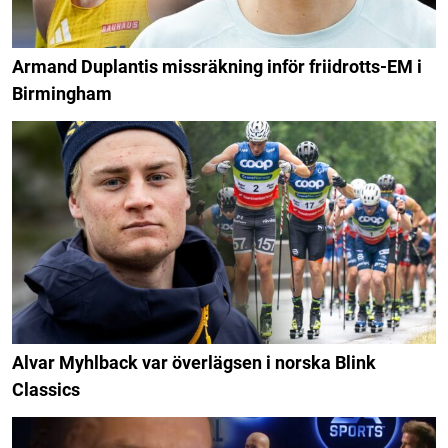
Armand Duplantis missräkning inför friidrotts-EM i
Birmingham
Alvar Myhlback var överlägsen i norska Blink
Classics