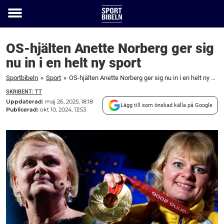
Toggle
menu
OS-hjälten Anette Norberg ger sig
nu in i en helt ny sport
Sportbibeln
»
Sport
»
OS-hjälten Anette Norberg ger sig nu in i en helt ny sport
SKRIBENT: TT
Uppdaterad:
maj 26, 2025, 18:18
Lägg till som önskad källa på Google
Publicerad:
okt 10, 2024, 13:53