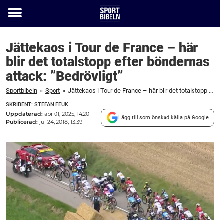
Toggle
menu
Jättekaos i Tour de France – här
blir det totalstopp efter böndernas
attack: ”Bedrövligt”
Sportbibeln
»
Sport
»
Jättekaos i Tour de France – här blir det totalstopp efter böndernas attack: "Bedrövligt"
SKRIBENT: STEFAN FEUK
Uppdaterad:
apr 01, 2025, 14:20
Lägg till som önskad källa på Google
Publicerad:
jul 24, 2018, 13:39