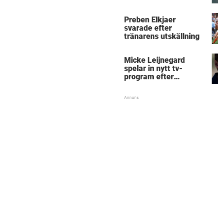
Micke Leijnegard
Preben Elkjaer
svarade efter
tränarens utskällning
Micke Leijnegard
spelar in nytt tv-
program efter
Mästarnas mästare