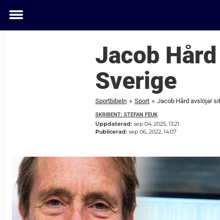
Toggle
menu
Jacob Hård a
Sverige
Sportbibeln
»
Sport
»
Jacob Hård avslöjar sit
SKRIBENT: STEFAN FEUK
Uppdaterad:
sep 04, 2025, 13:21
Publicerad:
sep 06, 2022, 14:07