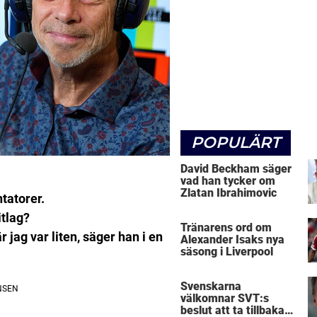
POPULÄRT
David Beckham säger
vad han tycker om
Zlatan Ibrahimovic
tatorer.
itlag?
Tränarens ord om
r jag var liten, säger han i en
Alexander Isaks nya
säsong i Liverpool
Svenskarna
välkomnar SVT:s
beslut att ta tillbaka