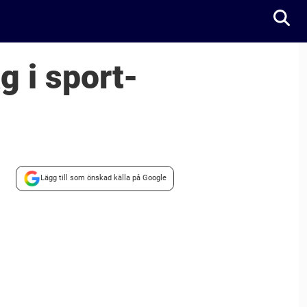
g i sport-
Lägg till som önskad källa på Google