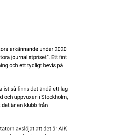
tt stora erkännande under 2020
ra journalistpriset”. Ett fint
ng och ett tydligt bevis på
alist så finns det ändå ett lag
dd och uppvuxen i Stockholm,
 det är en klubb från
torn avslöjat att det är AIK