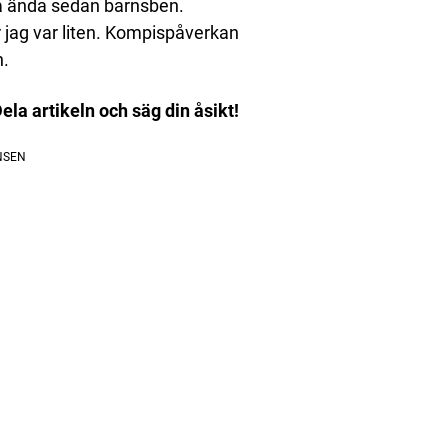
 så ända sedan barnsben.
är jag var liten. Kompispåverkan
n.
a artikeln och säg din åsikt!