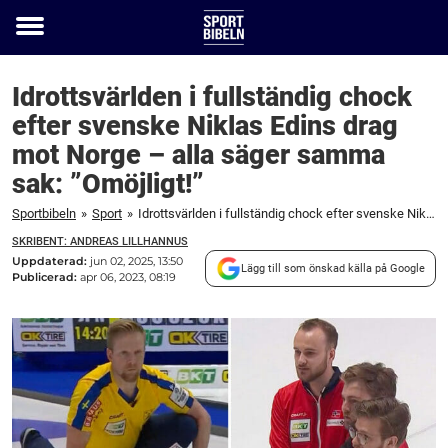
Toggle
menu
Idrottsvärlden i fullständig chock
efter svenske Niklas Edins drag
mot Norge – alla säger samma
sak: ”Omöjligt!”
Sportbibeln
»
Sport
»
Idrottsvärlden i fullständig chock efter svenske Niklas Edins drag mot Norge – alla säger samma sak: ”Omöjligt!”
SKRIBENT: ANDREAS LILLHANNUS
Uppdaterad:
jun 02, 2025, 13:50
Lägg till som önskad källa på Google
Publicerad:
apr 06, 2023, 08:19