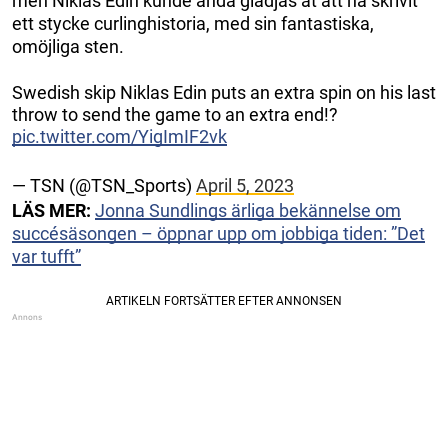
men Niklas Edin kunde ändå glädjas åt att ha skrivit
ett stycke curlinghistoria, med sin fantastiska,
omöjliga sten.
Swedish skip Niklas Edin puts an extra spin on his last
throw to send the game to an extra end!?
pic.twitter.com/YigImIF2vk
— TSN (@TSN_Sports)
April 5, 2023
LÄS MER:
Jonna Sundlings ärliga bekännelse om
succésäsongen – öppnar upp om jobbiga tiden: ”Det
var tufft”