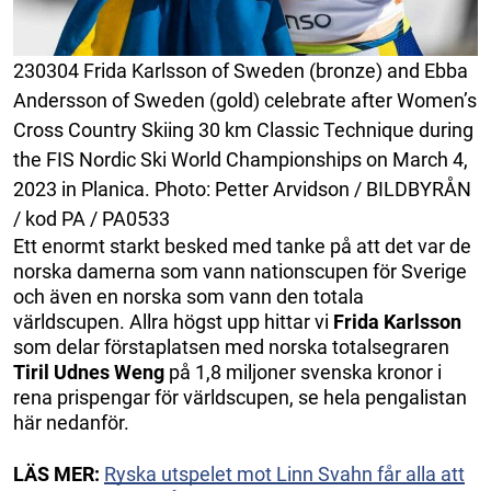
230304 Frida Karlsson of Sweden (bronze) and Ebba
Andersson of Sweden (gold) celebrate after Women’s
Cross Country Skiing 30 km Classic Technique during
the FIS Nordic Ski World Championships on March 4,
2023 in Planica. Photo: Petter Arvidson / BILDBYRÅN
/ kod PA / PA0533
Ett enormt starkt besked med tanke på att det var de
norska damerna som vann nationscupen för Sverige
och även en norska som vann den totala
världscupen. Allra högst upp hittar vi
Frida Karlsson
som delar förstaplatsen med norska totalsegraren
Tiril Udnes Weng
på 1,8 miljoner svenska kronor i
rena prispengar för världscupen, se hela pengalistan
här nedanför.
LÄS MER:
Ryska utspelet mot Linn Svahn får alla att