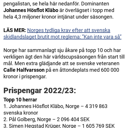
pengalistan, se hela här nedanför. Dominanten
Johannes Hösflot Kläbo
är överlägset i topp med
hela 4,3 miljoner kronor intjänat under säsongen.
LÄS MER:
Norges tydliga krav efter att svenska
skidlandslaget brutit mot reglerna: ”Kan inte vara så”
Norge har sammanlagt sju åkare på topp 10 och har
verkligen ägt den här världscupsäsongen från start till
mål. Men extra glädjande att se svenske veteranen
Calle Halfvarsson
på en åttondeplats med 600 000
kronor i prispengar.
Prispengar 2022/23:
Topp 10 herrar
1. Johannes Hösflot Kläbo, Norge – 4 319 863
svenska kronor
2. Pål Golberg, Norge – 2 096 404 SEK
3. Simen Hegstad Krüger, Norge – 1 605 769 SEK