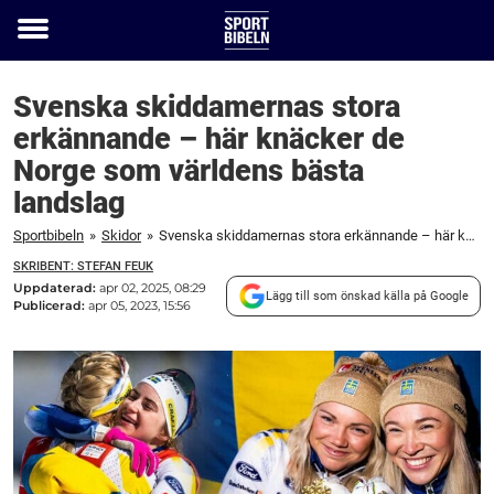
Toggle
menu
Svenska skiddamernas stora
erkännande – här knäcker de
Norge som världens bästa
landslag
Sportbibeln
»
Skidor
»
Svenska skiddamernas stora erkännande – här knäcker de Norge som världens bästa landslag
SKRIBENT: STEFAN FEUK
Uppdaterad:
apr 02, 2025, 08:29
Lägg till som önskad källa på Google
Publicerad:
apr 05, 2023, 15:56