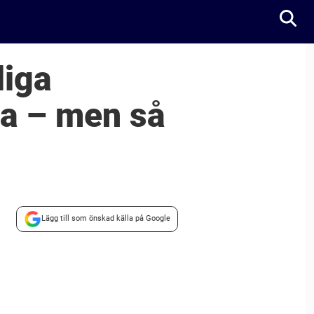
liga
ta – men så
Lägg till som önskad källa på Google