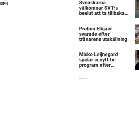
Svenskarna
välkomnar SVT:s
beslut att ta tillbaka
Micke Leijnegard
Preben Elkjaer
svarade efter
tränarens utskällning
Micke Leijnegard
spelar in nytt tv-
program efter
Mästarnas mästare