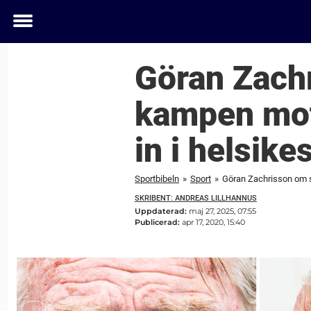
Toggle
menu
Göran Zachr
kampen mot 
in i helsike
Sportbibeln
»
Sport
»
Göran Zachrisson om sv
SKRIBENT: ANDREAS LILLHANNUS
Uppdaterad:
maj 27, 2025, 07:55
Publicerad:
apr 17, 2020, 15:40