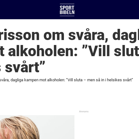
isson om svåra, dag
alkoholen: ”Vill slu
s svårt”
åra, dagliga kampen mot alkoholen: ”Vill sluta – men så in i helsikes svårt”