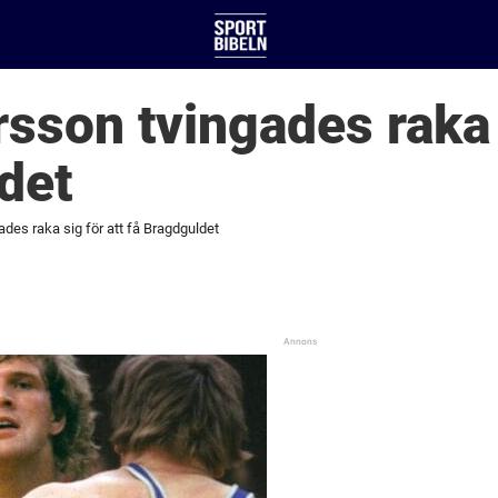
sson tvingades raka s
det
des raka sig för att få Bragdguldet