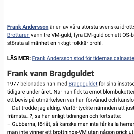
Frank Andersson
är en av våra största svenska idro
Brottaren
vann tre VM-guld, fyra EM-guld och ett OS-br
största allmänhet en riktigt folkkär profil.
LÄS MER:
Frank Andersson stod för tidernas galnast
Frank vann Bragdguldet
1977 belönades han med
Bragdguldet
för sina insat
tidigare under året. När han fick ta emot blombuket
ett bevis på utmärkelsen var han förvånad och känsl
– Det trodde jag aldrig. Varför tyckte nämnden att jus
främsta…?, sa han enligt tidningen och fortsatte:
– Gubbarna, förlåt, så kanske man inte får kalla herra
man inte vinner ett brottnings-VM utan någon prick ut