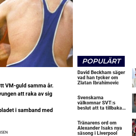
POPULÄRT
David Beckham säger
vad han tycker om
Zlatan Ibrahimovic
itt VM-guld samma år.
tvungen att raka av sig
Svenskarna
välkomnar SVT:s
beslut att ta tillbaka
gbladet i samband med
Micke Leijnegard
Tränarens ord om
Alexander Isaks nya
säsong i Liverpool