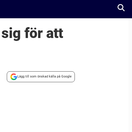
ig för att
Lägg till som önskad källa på Google