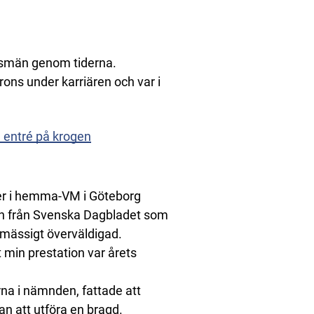
ttsmän genom tiderna.
ons under karriären och var i
e entré på krogen
ser i hemma-VM i Göteborg
ten från Svenska Dagbladet som
omässigt överväldigad.
t min prestation var årets
rna i nämnden, fattade att
an att utföra en bragd.