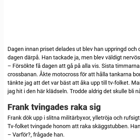
Dagen innan priset delades ut blev han uppringd och om
dagen därpå. Han tackade ja, men blev väldigt nervös
– Försökte få dagen att gå på alla vis. Sista timmarna 
crossbanan. Åkte motocross för att hålla tankarna bor
tänkte jag att det var bäst att åka upp till tv-folket. M
jag hit i den här klädseln. Trodde aldrig det skulle bli
Frank tvingades raka sig
Frank dök upp i slitna militärbyxor, ylletröja och rufsigt
Tv-folket tvingade honom att raka skäggstubben. Han fi
– Varför?, frågade han.