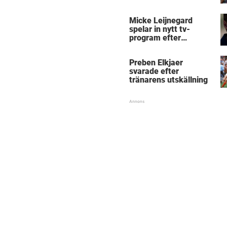
Micke Leijnegard
spelar in nytt tv-
program efter
Mästarnas mästare
Preben Elkjaer
svarade efter
tränarens utskällning