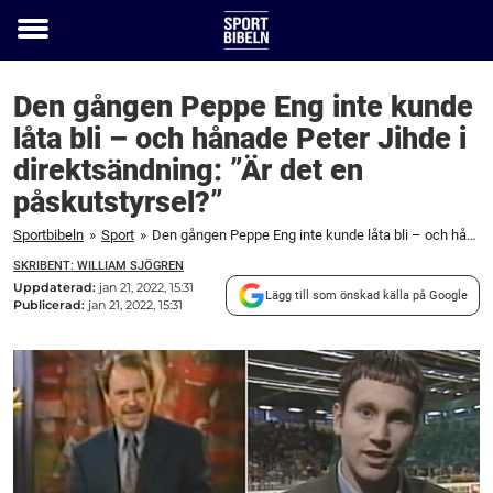
Toggle
menu
Den gången Peppe Eng inte kunde
låta bli – och hånade Peter Jihde i
direktsändning: ”Är det en
påskutstyrsel?”
Sportbibeln
»
Sport
»
Den gången Peppe Eng inte kunde låta bli – och hånade Peter Jihde i direktsändning: "Är det en påskutstyrsel?"
SKRIBENT: WILLIAM SJÖGREN
Uppdaterad:
jan 21, 2022, 15:31
Lägg till som önskad källa på Google
Publicerad:
jan 21, 2022, 15:31