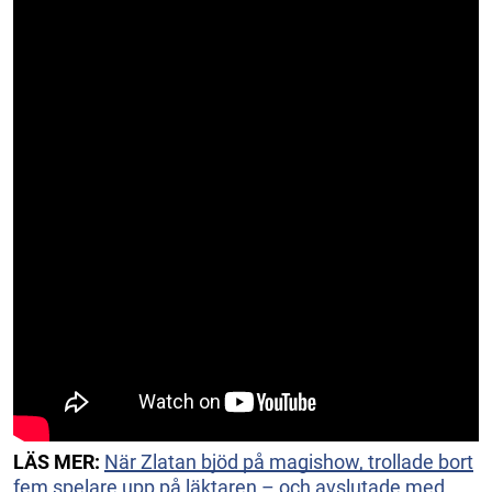
LÄS MER:
När Zlatan bjöd på magishow, trollade bort
fem spelare upp på läktaren – och avslutade med