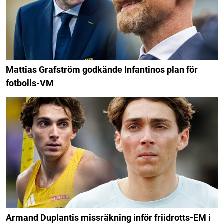
Mattias Grafström godkände Infantinos plan för
fotbolls-VM
Armand Duplantis missräkning inför friidrotts-EM i