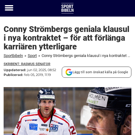
Toggle
menu
Conny Strömbergs geniala klausul
i nya kontraktet – för att förlänga
karriären ytterligare
Sportbibeln
»
Sport
»
Conny Strömbergs geniala klausul i nya kontraktet – för att förlänga karriären ytterligare
SKRIBENT: RASMUS SENATOR
Uppdaterad:
jun 02, 2025, 08:52
Lägg till som önskad källa på Google
Publicerad:
feb 05, 2019, 11:19