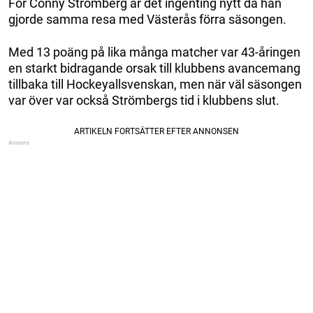
För Conny Strömberg är det ingenting nytt då han
gjorde samma resa med Västerås förra säsongen.
Med 13 poäng på lika många matcher var 43-åringen
en starkt bidragande orsak till klubbens avancemang
tillbaka till Hockeyallsvenskan, men när väl säsongen
var över var också Strömbergs tid i klubbens slut.