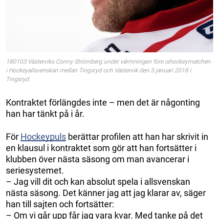
180103 Västerviks Conny Strömberg under värmningen före ishockeymatchen
i Hockeyallsvenskan mellan Tingsryd och Västervik den 3 januari 2018 i
Tingsryd.
Kontraktet förlängdes inte – men det är någonting
han har tänkt på i år.
För
Hockeypuls
berättar profilen att han har skrivit in
en klausul i kontraktet som gör att han fortsätter i
klubben över nästa säsong om man avancerar i
seriesystemet.
– Jag vill dit och kan absolut spela i allsvenskan
nästa säsong. Det känner jag att jag klarar av, säger
han till sajten och fortsätter:
– Om vi går upp får jag vara kvar. Med tanke på det