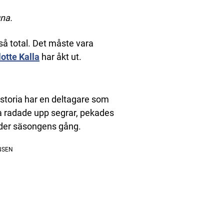
gna.
 så total. Det måste vara
otte Kalla
har åkt ut.
istoria har en deltagare som
a radade upp segrar, pekades
nder säsongens gång.