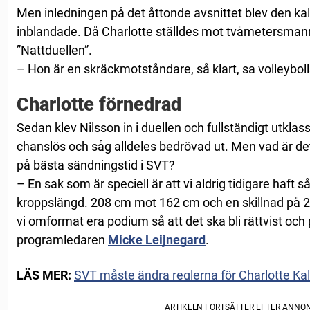
Men inledningen på det åttonde avsnittet blev den kal
inblandade. Då Charlotte ställdes mot tvåmetersma
”Nattduellen”.
– Hon är en skräckmotståndare, så klart, sa volleyboll
Charlotte förnedrad
Sedan klev Nilsson in i duellen och fullständigt utklas
chanslös och såg alldeles bedrövad ut. Men vad är det
på bästa sändningstid i SVT?
– En sak som är speciell är att vi aldrig tidigare haft s
kroppslängd. 208 cm mot 162 cm och en skillnad på 
vi omformat era podium så att det ska bli rättvist och på
programledaren
Micke Leijnegard
.
LÄS MER:
SVT måste ändra reglerna för Charlotte Ka