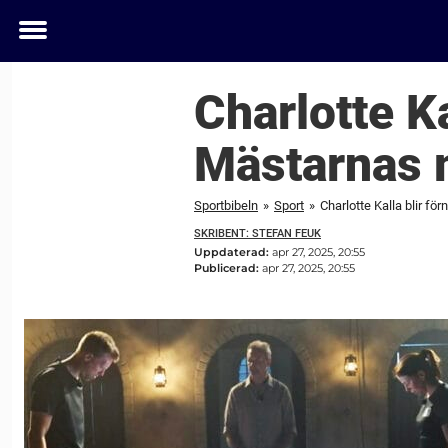
Toggle
menu
Charlotte Ka
Mästarnas 
Sportbibeln
»
Sport
»
Charlotte Kalla blir f
SKRIBENT: STEFAN FEUK
Uppdaterad:
apr 27, 2025, 20:55
Publicerad:
apr 27, 2025, 20:55