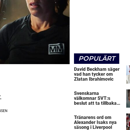
POPULÄRT
David Beckham säger
vad han tycker om
Zlatan Ibrahimovic
Svenskarna
.
välkomnar SVT:s
beslut att ta tillbaka
Micke Leijnegard
Tränarens ord om
Alexander Isaks nya
säsong i Liverpool