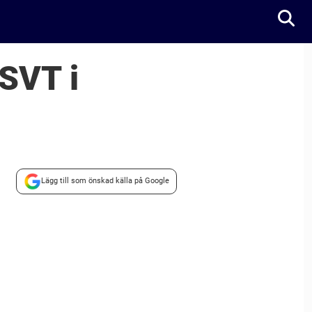
 SVT i
Lägg till som önskad källa på Google