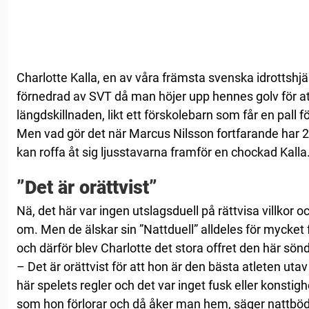
Charlotte Kalla, en av våra främsta svenska idrottshjält
förnedrad av SVT då man höjer upp hennes golv för a
längdskillnaden, likt ett förskolebarn som får en pall fö
Men vad gör det när Marcus Nilsson fortfarande har 
kan roffa åt sig ljusstavarna framför en chockad Kalla
”Det är orättvist”
Nä, det här var ingen utslagsduell på rättvisa villkor 
om. Men de älskar sin ”Nattduell” alldeles för mycket 
och därför blev Charlotte det stora offret den här sön
– Det är orättvist för att hon är den bästa atleten uta
här spelets regler och det var inget fusk eller konstigh
som hon förlorar och då åker man hem, säger nattböd