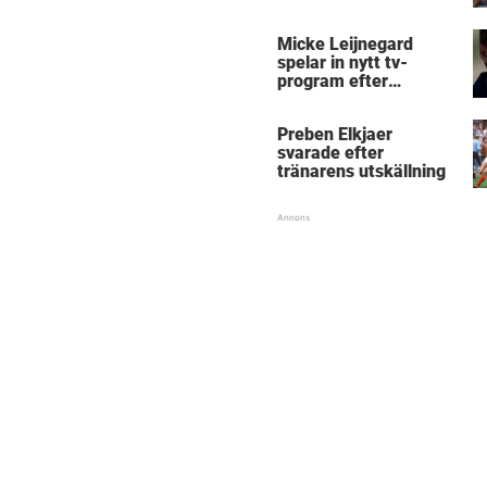
Micke Leijnegard
spelar in nytt tv-
program efter
Mästarnas mästare
Preben Elkjaer
svarade efter
tränarens utskällning