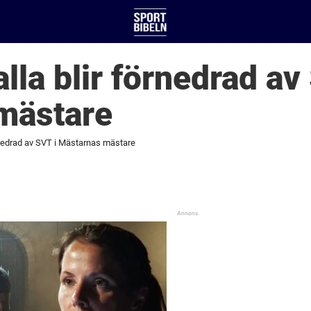
lla blir förnedrad av
mästare
örnedrad av SVT i Mästarnas mästare