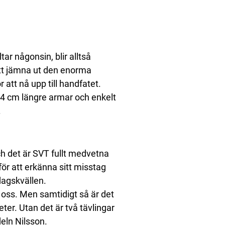
ar någonsin, blir alltså
tt jämna ut den enorma
r att nå upp till handfatet.
24 cm längre armar och enkelt
.
och det är SVT fullt medvetna
för att erkänna sitt misstag
dagskvällen.
v oss. Men samtidigt så är det
eter. Utan det är två tävlingar
eln Nilsson.