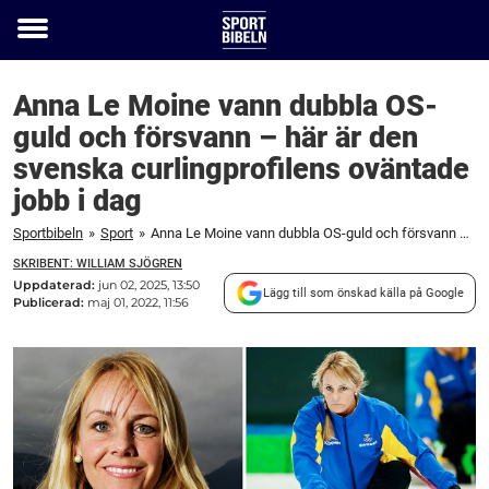
Toggle
menu
Anna Le Moine vann dubbla OS-
guld och försvann – här är den
svenska curlingprofilens oväntade
jobb i dag
Sportbibeln
»
Sport
»
Anna Le Moine vann dubbla OS-guld och försvann – här är den svenska curlingprofilens oväntade jobb i dag
SKRIBENT: WILLIAM SJÖGREN
Uppdaterad:
jun 02, 2025, 13:50
Lägg till som önskad källa på Google
Publicerad:
maj 01, 2022, 11:56