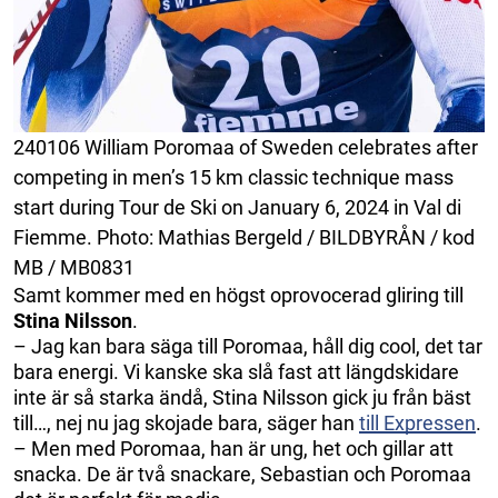
240106 William Poromaa of Sweden celebrates after
competing in men’s 15 km classic technique mass
start during Tour de Ski on January 6, 2024 in Val di
Fiemme. Photo: Mathias Bergeld / BILDBYRÅN / kod
MB / MB0831
Samt kommer med en högst oprovocerad gliring till
Stina Nilsson
.
– Jag kan bara säga till Poromaa, håll dig cool, det tar
bara energi. Vi kanske ska slå fast att längdskidare
inte är så starka ändå, Stina Nilsson gick ju från bäst
till…, nej nu jag skojade bara, säger han
till Expressen
.
– Men med Poromaa, han är ung, het och gillar att
snacka. De är två snackare, Sebastian och Poromaa