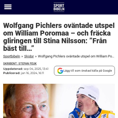
Toggle
menu
Wolfgang Pichlers oväntade utspel
om William Poromaa – och fräcka
gliringen till Stina Nilsson: ”Från
bäst till…”
Sportbibeln
»
Skidor
»
Wolfgang Pichlers oväntade utspel om William Poromaa – och fräcka gliringen till Stina Nilsson: "Från bäst till..."
SKRIBENT: STEFAN FEUK
Uppdaterad:
sep 04, 2025, 13:41
Lägg till som önskad källa på Google
Publicerad:
jan 16, 2024, 16:11