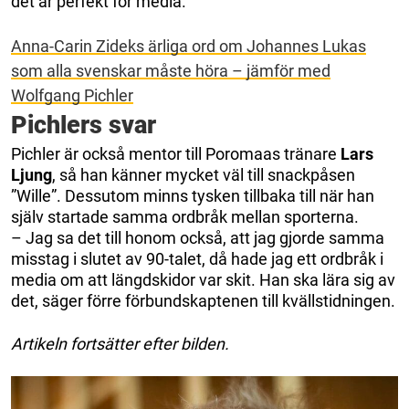
det är perfekt för media.
Anna-Carin Zideks ärliga ord om Johannes Lukas
som alla svenskar måste höra – jämför med
Wolfgang Pichler
Pichlers svar
Pichler är också mentor till Poromaas tränare
Lars
Ljung
, så han känner mycket väl till snackpåsen
”Wille”. Dessutom minns tysken tillbaka till när han
själv startade samma ordbråk mellan sporterna.
– Jag sa det till honom också, att jag gjorde samma
misstag i slutet av 90-talet, då hade jag ett ordbråk i
media om att längdskidor var skit. Han ska lära sig av
det, säger förre förbundskaptenen till kvällstidningen.
Artikeln fortsätter efter bilden.