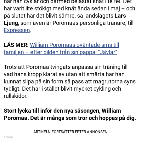
när han cyklar och därmed belastat knät lite fel. Det
har varit lite stökigt med knät ända sedan i maj – och
på slutet har det blivit sämre, sa landslagets
Lars
Ljung
, som även är Poromaas personliga tränare, till
Expressen
.
LÄS MER:
William Poromaas oväntade sms till
familjen – efter bilden från sin pappa: ”Jävlar”
Trots att Poromaa tvingats anpassa sin träning till
vad hans kropp klarat av utan att smärta har han
kunnat slipa på sin form så pass att magrutorna syns
tydligt. Det har i stället blivit mycket cykling och
rullskidor.
Stort lycka till inför den nya säsongen, William
Poromaa. Det är många som tror och hoppas på dig.