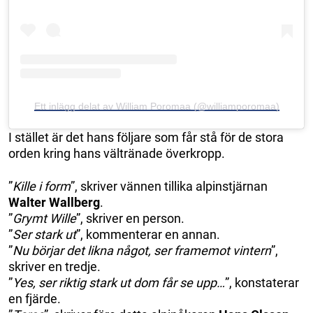
Ett inlägg delat av William Poromaa (@williamporomaa)
I stället är det hans följare som får stå för de stora
orden kring hans vältränade överkropp.
”
Kille i form
”, skriver vännen tillika alpinstjärnan
Walter Wallberg
.
”
Grymt Wille
”, skriver en person.
”
Ser stark ut
”, kommenterar en annan.
”
Nu börjar det likna något, ser framemot vintern
”,
skriver en tredje.
”
Yes, ser riktig stark ut dom får se upp…
”, konstaterar
en fjärde.