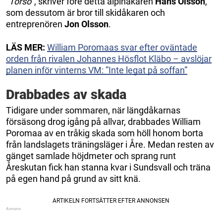
”
Torso
”, skriver före detta alpinåkaren
Hans Olsson
,
som dessutom är bror till skidåkaren och
entreprenören
Jon Olsson
.
LÄS MER:
William Poromaas svar efter oväntade
orden från rivalen Johannes Hösflot Kläbo – avslöjar
planen inför vinterns VM: ”Inte legat på soffan”
Drabbades av skada
Tidigare under sommaren, när längdåkarnas
försäsong drog igång på allvar, drabbades William
Poromaa av en tråkig skada som höll honom borta
från landslagets träningsläger i Åre. Medan resten av
gänget samlade höjdmeter och sprang runt
Åreskutan fick han stanna kvar i Sundsvall och träna
på egen hand på grund av sitt knä.