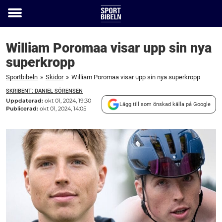
Toggle
menu
William Poromaa visar upp sin nya
superkropp
Sportbibeln
»
Skidor
»
William Poromaa visar upp sin nya superkropp
SKRIBENT: DANIEL SÖRENSEN
Uppdaterad:
okt 01, 2024, 19:30
Lägg till som önskad källa på Google
Publicerad:
okt 01, 2024, 14:05