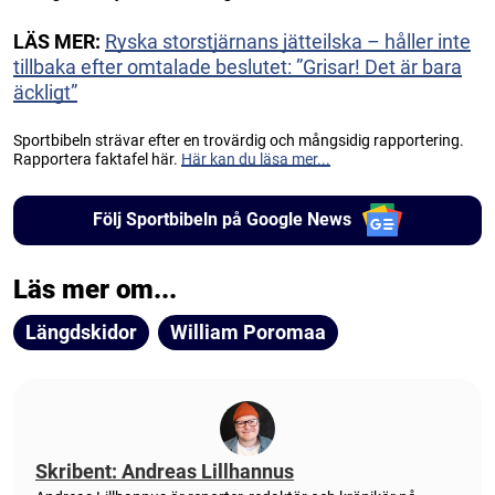
LÄS MER:
Ryska storstjärnans jätteilska – håller inte
tillbaka efter omtalade beslutet: ”Grisar! Det är bara
äckligt”
Sportbibeln strävar efter en trovärdig och mångsidig rapportering.
Rapportera faktafel här.
Här kan du läsa mer...
Följ Sportbibeln på Google News
Läs mer om...
Längdskidor
William Poromaa
Skribent: Andreas Lillhannus