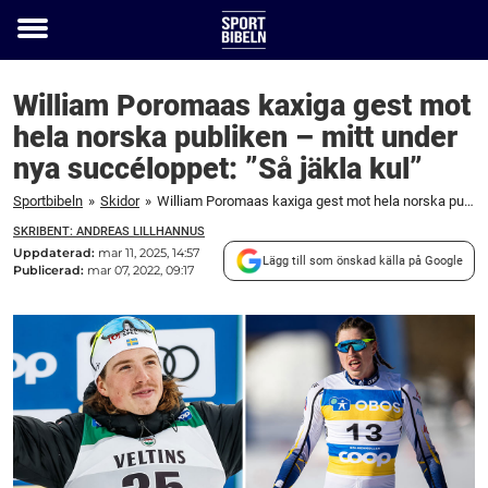
Toggle
menu
William Poromaas kaxiga gest mot
hela norska publiken – mitt under
nya succéloppet: ”Så jäkla kul”
Sportbibeln
»
Skidor
»
William Poromaas kaxiga gest mot hela norska publiken – mitt under nya succéloppet: ”Så jäkla kul”
SKRIBENT: ANDREAS LILLHANNUS
Uppdaterad:
mar 11, 2025, 14:57
Lägg till som önskad källa på Google
Publicerad:
mar 07, 2022, 09:17