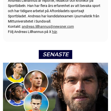
Andreas Lillhannus är reporter, redaktör och krönikör på
Sportbibeln. Han har flera års erfarenhet av att bevaka sport
och har tidigare arbetat på Aftonbladets sportsajt
Sportbladet. Andreas har kandidatexamen i journalistik från
Mittuniversitetet i Sundsvall.
Kontakt:
andreas.lillhannus@newsner.com
Följ Andreas Lillhannus på X
här
.
SENASTE