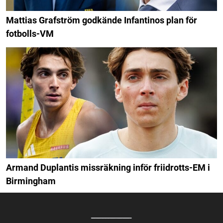
Mattias Grafström godkände Infantinos plan för
fotbolls-VM
Armand Duplantis missräkning inför friidrotts-EM i
Birmingham