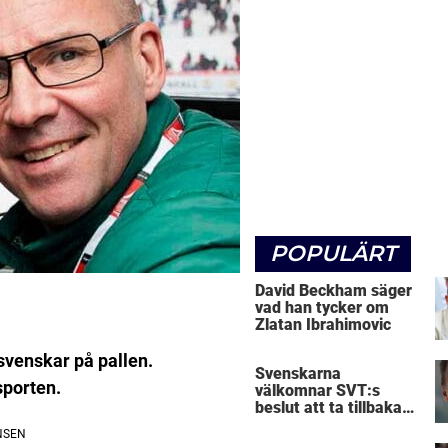
POPULÄRT
David Beckham säger
vad han tycker om
Zlatan Ibrahimovic
svenskar på pallen.
Svenskarna
sporten.
välkomnar SVT:s
beslut att ta tillbaka
Micke Leijnegard