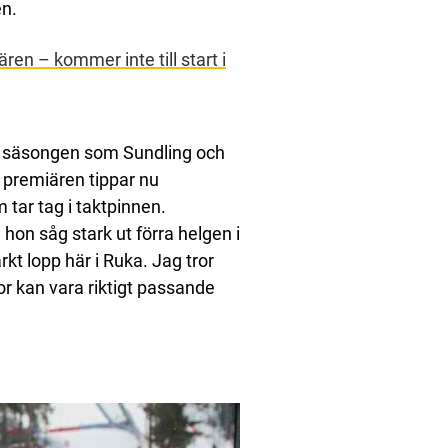
en.
en – kommer inte till start i
 säsongen som Sundling och
r premiären tippar nu
 tar tag i taktpinnen.
hon såg stark ut förra helgen i
arkt lopp här i Ruka. Jag tror
or kan vara riktigt passande