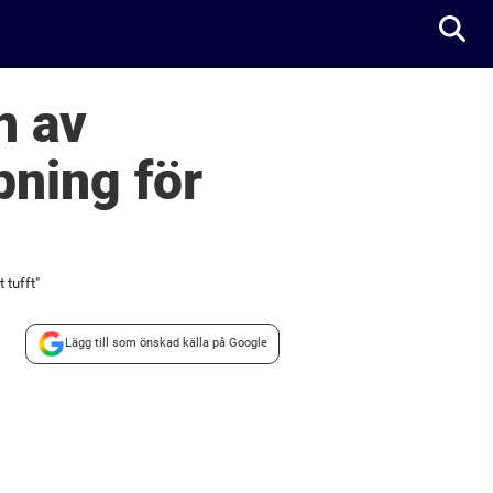
n av
pning för
 tufft"
Lägg till som önskad källa på Google