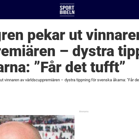
en pekar ut vinnare
emiären – dystra tip
rna: ”Får det tufft”
t vinnaren av världscuppremiären – dystra tippning för svenska åkarna: "Får det