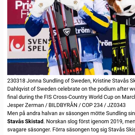
230318 Jonna Sundling of Sweden, Kristine Stavås S
Dahlqvist of Sweden celebrate on the podium after w
final during the FIS Cross-Country World Cup on March
Jesper Zerman / BILDBYRÅN / COP 234 / JZ0343
Men på andra halvan av säsongen mötte Sundling sin
Stavås Skistad
. Norskan slog först igenom 2019, men
svagare säsonger. Förra säsongen tog sig Stavås Skist