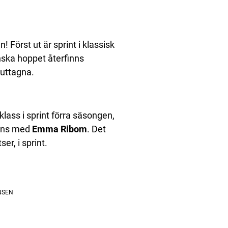
 Först ut är sprint i klassisk
nska hoppet återfinns
 uttagna.
lass i sprint förra säsongen,
mans med
Emma Ribom
. Det
er, i sprint.