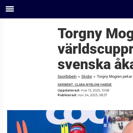
Toggle
menu
Torgny Mogr
världscuppr
svenska åka
Sportbibeln
»
Skidor
»
Torgny Mogren pekar u
SKRIBENT: CLARA NYBLOM HARDIE
Uppdaterad:
mar 13, 2025, 10:58
Publicerad:
nov 24, 2023, 08:37