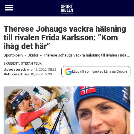
Toggle
menu
Therese Johaugs vackra hälsning
till rivalen Frida Karlsson: ”Kom
ihåg det här”
Sportbibeln
»
Skidor
»
Therese Johaugs vackra hälsning till rivalen Frida Karlsson: "Kom ihåg det här"
SKRIBENT: STEFAN FEUK
Uppdaterad:
mar 13, 2025, 08:33
Lägg till som önskad källa på Google
Publicerad:
dec 10, 2019, 17:09