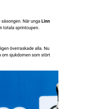
te säsongen. När unga
Linn
 totala sprintcupen.
ligen överraskade alla. Nu
p om sjukdomen som stört