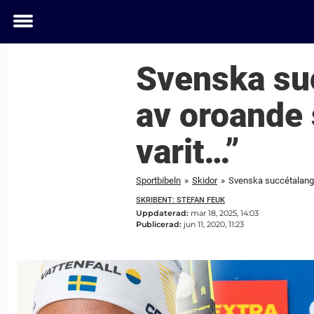
Toggle
menu
Svenska su
av oroande 
varit…”
Sportbibeln
»
Skidor
»
Svenska succétalange
SKRIBENT: STEFAN FEUK
Uppdaterad:
mar 18, 2025, 14:03
Publicerad:
jun 11, 2020, 11:23