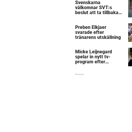
Svenskarna
välkomnar SVT:s
beslut att ta tillbaka
Micke Leijnegard
Preben Elkjaer
svarade efter
tränarens utskällning
Micke Leijnegard
spelar in nytt tv-
program efter
Mästarnas mästare