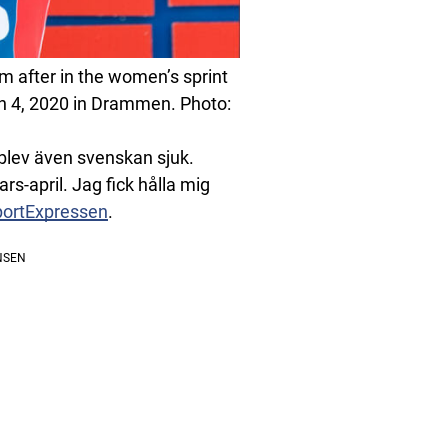
 after in the women’s sprint
ch 4, 2020 in Drammen. Photo:
å blev även svenskan sjuk.
ars-april. Jag fick hålla mig
SportExpressen
.