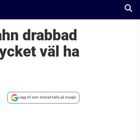
ahn drabbad
ycket väl ha
Lägg till som önskad källa på Google