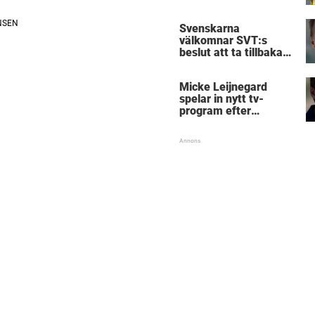
Birmingham
Svenskarna
välkomnar SVT:s
beslut att ta tillbaka
Micke Leijnegard
Micke Leijnegard
spelar in nytt tv-
program efter
Mästarnas mästare