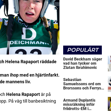
POPULÄRT
David Beckham säger
 och Helena Rapaport räddade
vad han tycker om
Zlatan Ibrahimovic
g man ihop med en hjärtinfarkt.
Sebastian
de mannens liv.
Samuelssons ord om
Brorssons och Ferrys
kritik
och
Helena Rapaport
är på
Armand Duplantis
opp. På väg till banbesiktning
missräkning inför
friidrotts-EM i