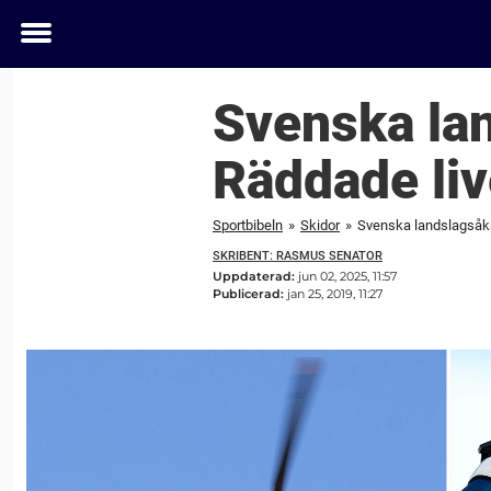
Toggle
menu
Svenska lan
Räddade liv
Sportbibeln
»
Skidor
»
Svenska landslagsåkar
SKRIBENT: RASMUS SENATOR
Uppdaterad:
jun 02, 2025, 11:57
Publicerad:
jan 25, 2019, 11:27