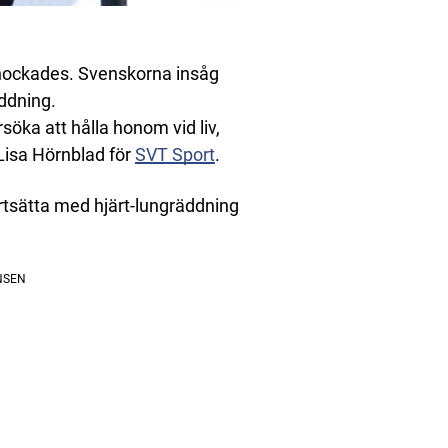
chockades. Svenskorna insåg
äddning.
örsöka att hålla honom vid liv,
 Lisa Hörnblad för
SVT Sport
.
rtsätta med hjärt-lungräddning