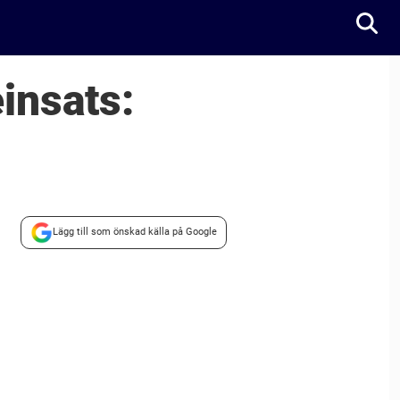
insats:
Lägg till som önskad källa på Google