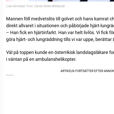
Lisa Hörnblad. Foto: Daniel Stiller/Bildbyrån
Mannen föll medvetslös till golvet och hans kamrat 
direkt allvaret i situationen och påbörjade hjärt-lungr
– Han fick en hjärtinfarkt. Han var helt livlös. Vi fick f
göra hjärt- och lungräddning tills vi var uppe, berättar
Väl på toppen kunde en österrikisk landslagsläkare fo
i väntan på en ambulanshelikopter.