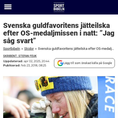
Toggle
menu
Svenska guldfavoritens jätteilska
efter OS-medaljmissen i natt: ”Jag
såg svart”
Sportbibeln
»
Skidor
»
Svenska guldfavoritens jätteilska efter OS-medaljmissen i natt: "Jag såg svart"
SKRIBENT: STEFAN FEUK
Uppdaterad:
apr 02, 2025, 20:44
Lägg till som önskad källa på Google
Publicerad:
feb 23, 2018, 08:25