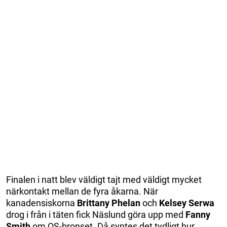
Finalen i natt blev väldigt tajt med väldigt mycket
närkontakt mellan de fyra åkarna. När
kanadensiskorna
Brittany Phelan
och
Kelsey Serwa
drog i från i täten fick Näslund göra upp med
Fanny
Smith
om OS-bronset. Då syntes det tydligt hur