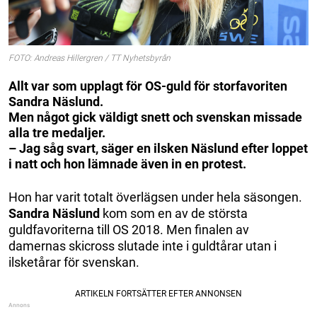
FOTO: Andreas Hillergren / TT Nyhetsbyrån
Allt var som upplagt för OS-guld för storfavoriten
Sandra Näslund.
Men något gick väldigt snett och svenskan missade
alla tre medaljer.
– Jag såg svart, säger en ilsken Näslund efter loppet
i natt och hon lämnade även in en protest.
Hon har varit totalt överlägsen under hela säsongen.
Sandra Näslund
kom som en av de största
guldfavoriterna till OS 2018. Men finalen av
damernas skicross slutade inte i guldtårar utan i
ilsketårar för svenskan.