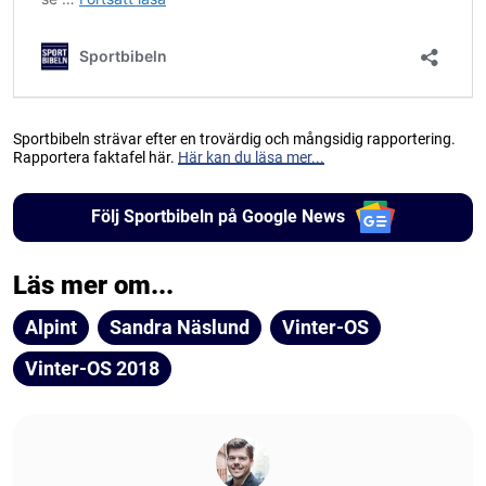
Sportbibeln strävar efter en trovärdig och mångsidig rapportering.
Rapportera faktafel här.
Här kan du läsa mer...
Följ Sportbibeln på Google News
Läs mer om...
Alpint
Sandra Näslund
Vinter-OS
Vinter-OS 2018