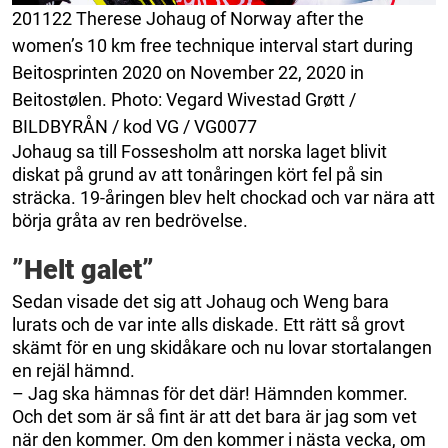
201122 Therese Johaug of Norway after the
women’s 10 km free technique interval start during
Beitosprinten 2020 on November 22, 2020 in
Beitostølen. Photo: Vegard Wivestad Grøtt /
BILDBYRÅN / kod VG / VG0077
Johaug sa till Fossesholm att norska laget blivit
diskat på grund av att tonåringen kört fel på sin
sträcka. 19-åringen blev helt chockad och var nära att
börja gråta av ren bedrövelse.
”Helt galet”
Sedan visade det sig att Johaug och Weng bara
lurats och de var inte alls diskade. Ett rätt så grovt
skämt för en ung skidåkare och nu lovar stortalangen
en rejäl hämnd.
– Jag ska hämnas för det där! Hämnden kommer.
Och det som är så fint är att det bara är jag som vet
när den kommer. Om den kommer i nästa vecka, om