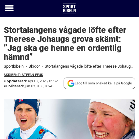
Toggle
menu
Stortalangens vågade löfte efter
Therese Johaugs grova skämt:
”Jag ska ge henne en ordentlig
hämnd”
Sportbibeln
»
Skidor
»
Stortalangens vågade löfte efter Therese Johaugs grova skämt: "Jag ska ge henne en ordentlig hämnd"
SKRIBENT: STEFAN FEUK
Uppdaterad:
apr 02, 2025, 09:32
Lägg till som önskad källa på Google
Publicerad:
jun 07, 2021, 16:46