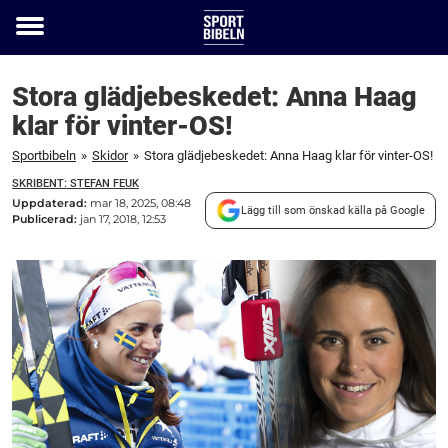
Toggle
menu
Stora glädjebeskedet: Anna Haag
klar för vinter-OS!
Sportbibeln
»
Skidor
»
Stora glädjebeskedet: Anna Haag klar för vinter-OS!
SKRIBENT: STEFAN FEUK
Uppdaterad:
mar 18, 2025, 08:48
Lägg till som önskad källa på Google
Publicerad:
jan 17, 2018, 12:53