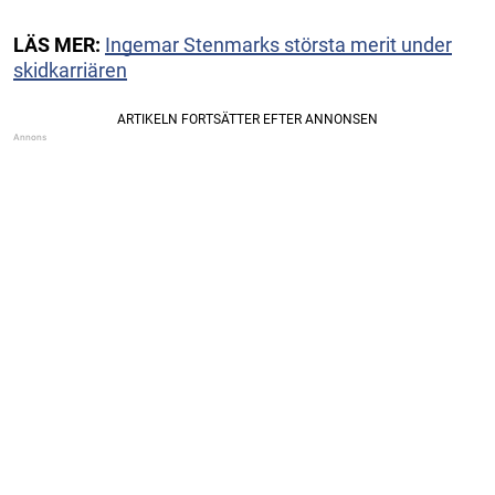
LÄS MER:
Ingemar Stenmarks största merit under
skidkarriären