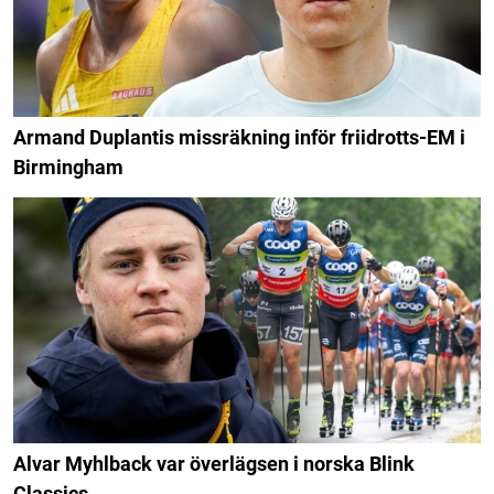
Armand Duplantis missräkning inför friidrotts-EM i
Birmingham
Alvar Myhlback var överlägsen i norska Blink
Classics