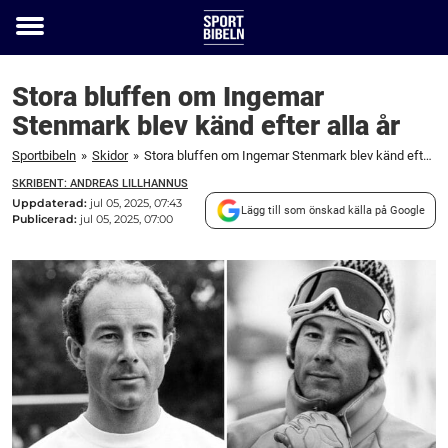
Toggle
menu
Stora bluffen om Ingemar
Stenmark blev känd efter alla år
Sportbibeln
»
Skidor
»
Stora bluffen om Ingemar Stenmark blev känd efter alla år
SKRIBENT: ANDREAS LILLHANNUS
Uppdaterad:
jul 05, 2025, 07:43
Lägg till som önskad källa på Google
Publicerad:
jul 05, 2025, 07:00