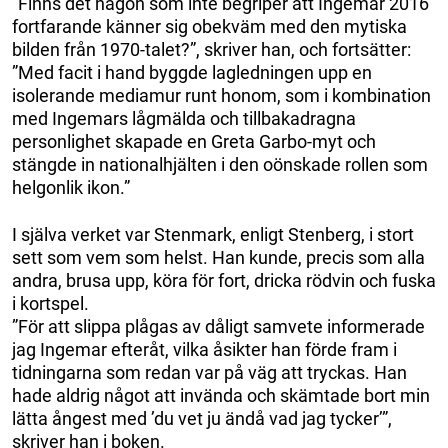
”Finns det någon som inte begriper att Ingemar 2016
fortfarande känner sig obekväm med den mytiska
bilden från 1970-talet?”, skriver han, och fortsätter:
”Med facit i hand byggde lagledningen upp en
isolerande mediamur runt honom, som i kombination
med Ingemars lågmälda och tillbakadragna
personlighet skapade en Greta Garbo-myt och
stängde in nationalhjälten i den oönskade rollen som
helgonlik ikon.”
I själva verket var Stenmark, enligt Stenberg, i stort
sett som vem som helst. Han kunde, precis som alla
andra, brusa upp, köra för fort, dricka rödvin och fuska
i kortspel.
”För att slippa plågas av dåligt samvete informerade
jag Ingemar efteråt, vilka åsikter han förde fram i
tidningarna som redan var på väg att tryckas. Han
hade aldrig något att invända och skämtade bort min
lätta ångest med ’du vet ju ändå vad jag tycker’”,
skriver han i boken.