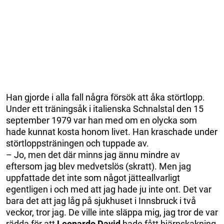
Han gjorde i alla fall några försök att åka störtlopp.
Under ett träningsåk i italienska Schnalstal den 15
september 1979 var han med om en olycka som
hade kunnat kosta honom livet. Han kraschade under
störtloppsträningen och tuppade av.
– Jo, men det där minns jag ännu mindre av
eftersom jag blev medvetslös (skratt). Men jag
uppfattade det inte som något jätteallvarligt
egentligen i och med att jag hade ju inte ont. Det var
bara det att jag låg på sjukhuset i Innsbruck i två
veckor, tror jag. De ville inte släppa mig, jag tror de var
rädda för att
Leonardo David
hade fått hjärnskakning