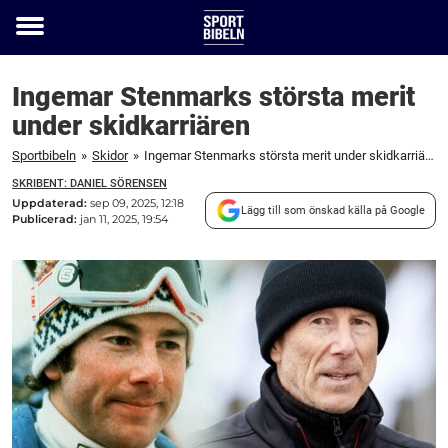
Toggle
menu
Ingemar Stenmarks största merit
under skidkarriären
Sportbibeln
»
Skidor
»
Ingemar Stenmarks största merit under skidkarriären
SKRIBENT: DANIEL SÖRENSEN
Uppdaterad:
sep 09, 2025, 12:18
Lägg till som önskad källa på Google
Publicerad:
jan 11, 2025, 19:54