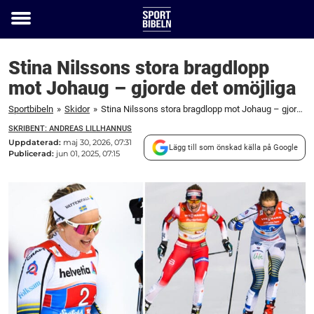
Toggle
menu
Stina Nilssons stora bragdlopp
mot Johaug – gjorde det omöjliga
Sportbibeln
»
Skidor
»
Stina Nilssons stora bragdlopp mot Johaug – gjorde det omöjliga
SKRIBENT: ANDREAS LILLHANNUS
Uppdaterad:
maj 30, 2026, 07:31
Lägg till som önskad källa på Google
Publicerad:
jun 01, 2025, 07:15