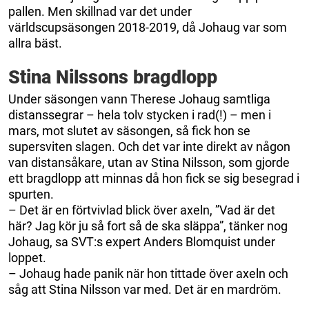
pallen. Men skillnad var det under
världscupsäsongen 2018-2019, då Johaug var som
allra bäst.
Stina Nilssons bragdlopp
Under säsongen vann Therese Johaug samtliga
distanssegrar – hela tolv stycken i rad(!) – men i
mars, mot slutet av säsongen, så fick hon se
supersviten slagen. Och det var inte direkt av någon
van distansåkare, utan av Stina Nilsson, som gjorde
ett bragdlopp att minnas då hon fick se sig besegrad i
spurten.
– Det är en förtvivlad blick över axeln, ”Vad är det
här? Jag kör ju så fort så de ska släppa”, tänker nog
Johaug, sa SVT:s expert Anders Blomquist under
loppet.
– Johaug hade panik när hon tittade över axeln och
såg att Stina Nilsson var med. Det är en mardröm.