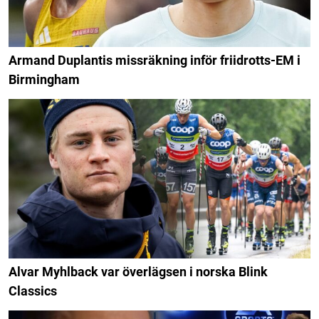
Armand Duplantis missräkning inför friidrotts-EM i
Birmingham
Alvar Myhlback var överlägsen i norska Blink
Classics