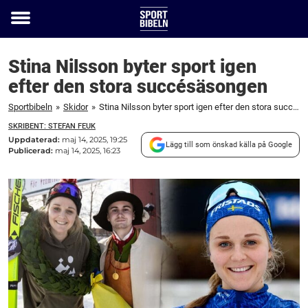
Toggle
menu
Stina Nilsson byter sport igen
efter den stora succésäsongen
Sportbibeln
»
Skidor
»
Stina Nilsson byter sport igen efter den stora succésäsongen
SKRIBENT: STEFAN FEUK
Uppdaterad:
maj 14, 2025, 19:25
Lägg till som önskad källa på Google
Publicerad:
maj 14, 2025, 16:23