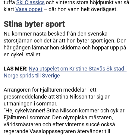
tuffa
Ski Classics
och vinterns stora höjdpunkt var så
klart
Vasaloppet
– där hon vann helt överlägset.
Stina byter sport
Nu kommer nästa besked från den svenska
storstjärnan och det är att hon byter sport igen. Den
här gången lämnar hon skidorna och hoppar upp på
en cykel istället.
LÄS MER:
Nya utspelet om Kristine Stavås Skistad i
Norge sprids till Sverige
Arrangören för Fjällturen meddelar i ett
pressmeddelande att Stina Nilsson tar sig an
utmaningen i sommar.
”Hej cykelvänner! Stina Nilsson kommer och cyklar
Fjällturen i sommar. Den olympiska mästaren,
världsmästaren och efter vinterns succé också
regerande Vasaloppssegraren återvänder till