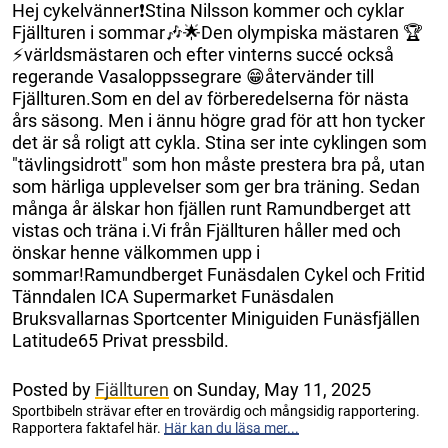
Hej cykelvänner❗️Stina Nilsson kommer och cyklar
Fjällturen i sommar🎶🌟Den olympiska mästaren 🏆
⚡️världsmästaren och efter vinterns succé också
regerande Vasaloppssegrare 😁återvänder till
Fjällturen.Som en del av förberedelserna för nästa
års säsong. Men i ännu högre grad för att hon tycker
det är så roligt att cykla. Stina ser inte cyklingen som
"tävlingsidrott" som hon måste prestera bra på, utan
som härliga upplevelser som ger bra träning. Sedan
många år älskar hon fjällen runt Ramundberget att
vistas och träna i.Vi från Fjällturen håller med och
önskar henne välkommen upp i
sommar!Ramundberget Funäsdalen Cykel och Fritid
Tänndalen ICA Supermarket Funäsdalen
Bruksvallarnas Sportcenter Miniguiden Funäsfjällen
Latitude65 Privat pressbild.
Posted by
Fjällturen
on Sunday, May 11, 2025
Sportbibeln strävar efter en trovärdig och mångsidig rapportering.
Rapportera faktafel här.
Här kan du läsa mer...