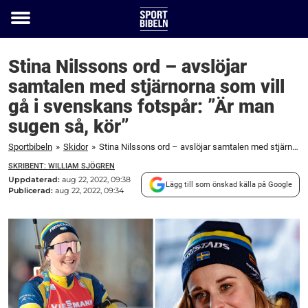
Toggle
menu
Stina Nilssons ord – avslöjar
samtalen med stjärnorna som vill
gå i svenskans fotspår: ”Är man
sugen så, kör”
Sportbibeln
»
Skidor
»
Stina Nilssons ord – avslöjar samtalen med stjärnorna som vill gå i svenskans fotspår: "Är man sugen så, kör"
SKRIBENT: WILLIAM SJÖGREN
Uppdaterad:
aug 22, 2022, 09:38
Lägg till som önskad källa på Google
Publicerad:
aug 22, 2022, 09:34