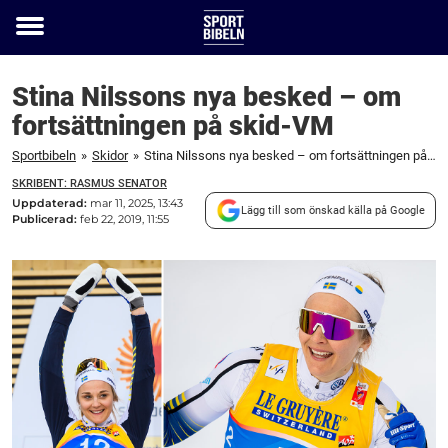
Toggle
menu
Stina Nilssons nya besked – om
fortsättningen på skid-VM
Sportbibeln
»
Skidor
»
Stina Nilssons nya besked – om fortsättningen på skid-VM
SKRIBENT: RASMUS SENATOR
Uppdaterad:
mar 11, 2025, 13:43
Lägg till som önskad källa på Google
Publicerad:
feb 22, 2019, 11:55