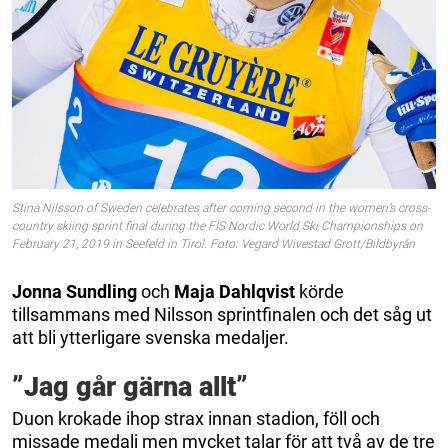
Stina Nilsson of Sweden celebrates after coming second in the women’s cross-
country skiing sprint final during the FIS Nordic World Ski Championships on
February 21, 2019 in Seefeld in Tirol. Foto: Vegard Wivestad Grott/Bildbyrån
Jonna Sundling
och
Maja Dahlqvist
körde
tillsammans med Nilsson sprintfinalen och det såg ut
att bli ytterligare svenska medaljer.
”Jag går gärna allt”
Duon krokade ihop strax innan stadion, föll och
missade medalj men mycket talar för att två av de tre