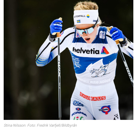
Stina Nilsson. Foto: Fredrik Varfjell/Bildbyrån