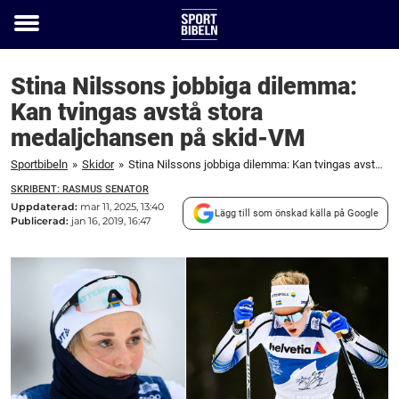
Toggle
menu
Stina Nilssons jobbiga dilemma:
Kan tvingas avstå stora
medaljchansen på skid-VM
Sportbibeln
»
Skidor
»
Stina Nilssons jobbiga dilemma: Kan tvingas avstå stora medaljchansen på skid-VM
SKRIBENT: RASMUS SENATOR
Uppdaterad:
mar 11, 2025, 13:40
Lägg till som önskad källa på Google
Publicerad:
jan 16, 2019, 16:47