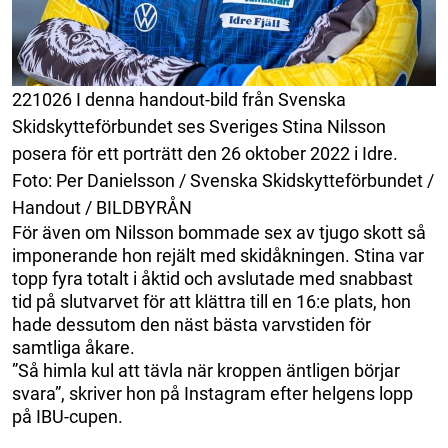
221026 I denna handout-bild från Svenska
Skidskytteförbundet ses Sveriges Stina Nilsson
posera för ett porträtt den 26 oktober 2022 i Idre.
Foto: Per Danielsson / Svenska Skidskytteförbundet /
Handout / BILDBYRÅN
För även om Nilsson bommade sex av tjugo skott så
imponerande hon rejält med skidåkningen. Stina var
topp fyra totalt i åktid och avslutade med snabbast
tid på slutvarvet för att klättra till en 16:e plats, hon
hade dessutom den näst bästa varvstiden för
samtliga åkare.
”Så himla kul att tävla när kroppen äntligen börjar
svara”, skriver hon på Instagram efter helgens lopp
på IBU-cupen.