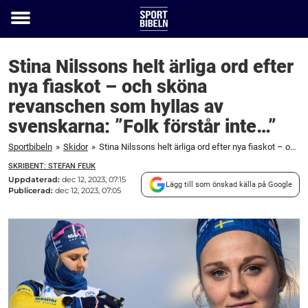
Toggle
menu
Stina Nilssons helt ärliga ord efter
nya fiaskot – och sköna
revanschen som hyllas av
svenskarna: ”Folk förstår inte…”
Sportbibeln
»
Skidor
»
Stina Nilssons helt ärliga ord efter nya fiaskot – och sköna revanschen som hyllas av svenskarna: "Folk förstår inte..."
SKRIBENT: STEFAN FEUK
Uppdaterad:
dec 12, 2023, 07:15
Lägg till som önskad källa på Google
Publicerad:
dec 12, 2023, 07:05