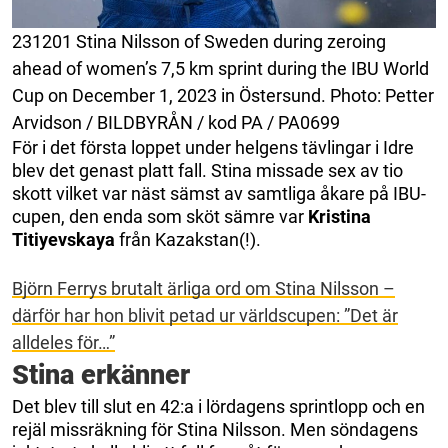
231201 Stina Nilsson of Sweden during zeroing
ahead of women’s 7,5 km sprint during the IBU World
Cup on December 1, 2023 in Östersund. Photo: Petter
Arvidson / BILDBYRÅN / kod PA / PA0699
För i det första loppet under helgens tävlingar i Idre
blev det genast platt fall. Stina missade sex av tio
skott vilket var näst sämst av samtliga åkare på IBU-
cupen, den enda som sköt sämre var
Kristina
Titiyevskaya
från Kazakstan(!).
Björn Ferrys brutalt ärliga ord om Stina Nilsson –
därför har hon blivit petad ur världscupen: ”Det är
alldeles för…”
Stina erkänner
Det blev till slut en 42:a i lördagens sprintlopp och en
rejäl missräkning för Stina Nilsson. Men söndagens