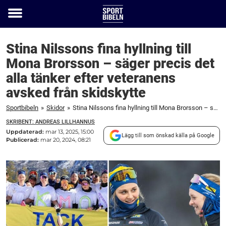
Toggle
menu
Stina Nilssons fina hyllning till
Mona Brorsson – säger precis det
alla tänker efter veteranens
avsked från skidskytte
Sportbibeln
»
Skidor
»
Stina Nilssons fina hyllning till Mona Brorsson – säger precis det alla tänker efter veteranens avsked från skidskytte
SKRIBENT: ANDREAS LILLHANNUS
Uppdaterad:
mar 13, 2025, 15:00
Lägg till som önskad källa på Google
Publicerad:
mar 20, 2024, 08:21