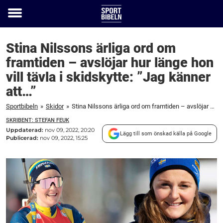
Toggle
menu
Stina Nilssons ärliga ord om
framtiden – avslöjar hur länge hon
vill tävla i skidskytte: ”Jag känner
att…”
Sportbibeln
»
Skidor
»
Stina Nilssons ärliga ord om framtiden – avslöjar hur länge hon vill tävla i skidskytte: "Jag känner att..."
SKRIBENT: STEFAN FEUK
Uppdaterad:
nov 09, 2022, 20:20
Lägg till som önskad källa på Google
Publicerad:
nov 09, 2022, 15:25