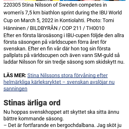
220305 Stina Nilsson of Sweden competes in
women’s 7,5 km biathlon sprint during the IBU World
Cup on March 5, 2022 in Kontiolahti. Photo: Tomi
Hänninen / BILDBYRÅN / COP 211 / TH0010
Efter en första lärosäsong i IBU-cupen följde den allra
första säsongen på världscupen förra året för
svenskan. Efter en fin vår där hon tog sin första
pallplats på världscupen och även vann SM-guld så
laddar Nilsson för sin tredje säsong som skidskytt nu.
LÄS MER:
Stina Nilssons stora förvåning efter
helmärkliga kärleksryktet – svenskan avslöjar nu
sanningen
Stinas ärliga ord
Nu hoppas svenskhoppet att skyttet ska sitta ännu
bättre kommande säsong.
– Det är fortfarande en bergochdalbana. Jag sköt ju