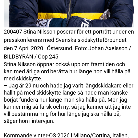
200407 Stina Nilsson poserar för ett porträtt under en
presskonferens med Svenska skidskytteförbundet
den 7 April 2020 i Östersund. Foto: Johan Axelsson /
BILDBYRÅN / Cop 245
Stina Nilsson öppnar också upp om framtiden och
kan med ärliga ord berätta hur länge hon vill hålla på
med skidskytte.
– Jag är 29 nu och hade jag varit längdskidåkare eller
hållit på med skidskytte länge så hade man kanske
börjat fundera hur länge man ska hålla på. Men jag
känner mig så färsk och ny, så jag känner att jag inte
vill bestämma mig för hur länge jag ska hålla på,
säger hon i intervjun.
Kommande vinter-OS 2026 i Milano/Cortina, Italien,