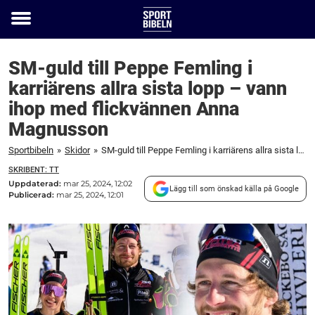
Toggle
menu
SM-guld till Peppe Femling i
karriärens allra sista lopp – vann
ihop med flickvännen Anna
Magnusson
Sportbibeln
»
Skidor
»
SM-guld till Peppe Femling i karriärens allra sista lopp – vann ihop med flickvännen Anna Magnusson
SKRIBENT: TT
Uppdaterad:
mar 25, 2024, 12:02
Lägg till som önskad källa på Google
Publicerad:
mar 25, 2024, 12:01