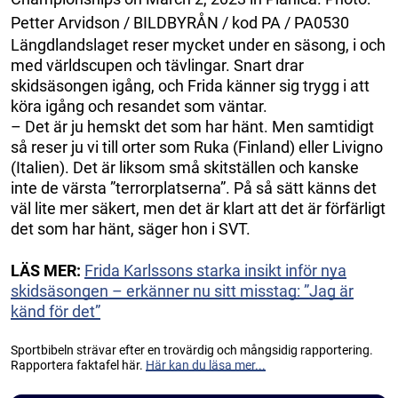
Petter Arvidson / BILDBYRÅN / kod PA / PA0530
Längdlandslaget reser mycket under en säsong, i och
med världscupen och tävlingar. Snart drar
skidsäsongen igång, och Frida känner sig trygg i att
köra igång och resandet som väntar.
– Det är ju hemskt det som har hänt. Men samtidigt
så reser ju vi till orter som Ruka (Finland) eller Livigno
(Italien). Det är liksom små skitställen och kanske
inte de värsta ”terrorplatserna”. På så sätt känns det
väl lite mer säkert, men det är klart att det är förfärligt
det som har hänt, säger hon i SVT.
LÄS MER:
Frida Karlssons starka insikt inför nya
skidsäsongen – erkänner nu sitt misstag: ”Jag är
känd för det”
Sportbibeln strävar efter en trovärdig och mångsidig rapportering.
Rapportera faktafel här.
Här kan du läsa mer...