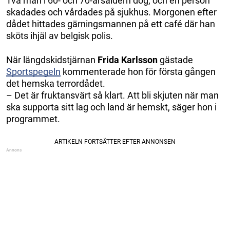
Två män i 60- och 70-årsåldern dog, och en person
skadades och vårdades på sjukhus. Morgonen efter
dådet hittades gärningsmannen på ett café där han
sköts ihjäl av belgisk polis.
När längdskidstjärnan
Frida Karlsson
gästade
Sportspegeln
kommenterade hon för första gången
det hemska terrordådet.
– Det är fruktansvärt så klart. Att bli skjuten när man
ska supporta sitt lag och land är hemskt, säger hon i
programmet.