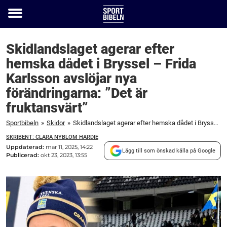
Toggle
menu
Skidlandslaget agerar efter
hemska dådet i Bryssel – Frida
Karlsson avslöjar nya
förändringarna: ”Det är
fruktansvärt”
Sportbibeln
»
Skidor
»
Skidlandslaget agerar efter hemska dådet i Bryssel – Frida Karlsson avslöjar nya förändringarna: "Det är fruktansvärt"
SKRIBENT: CLARA NYBLOM HARDIE
Uppdaterad:
mar 11, 2025, 14:22
Lägg till som önskad källa på Google
Publicerad:
okt 23, 2023, 13:55