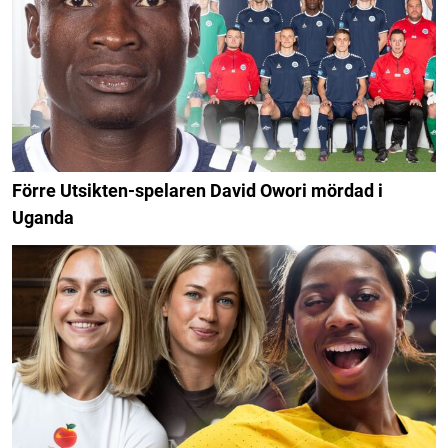
Förre Utsikten-spelaren David Owori mördad i
Uganda