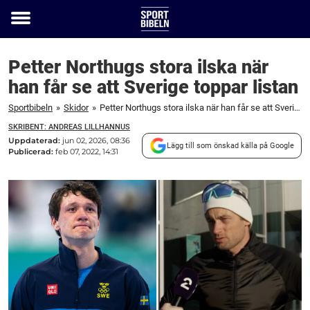
Toggle
menu
Petter Northugs stora ilska när
han får se att Sverige toppar listan
Sportbibeln
»
Skidor
»
Petter Northugs stora ilska när han får se att Sverige toppar listan
SKRIBENT: ANDREAS LILLHANNUS
Uppdaterad:
jun 02, 2026, 08:36
Lägg till som önskad källa på Google
Publicerad:
feb 07, 2022, 14:31