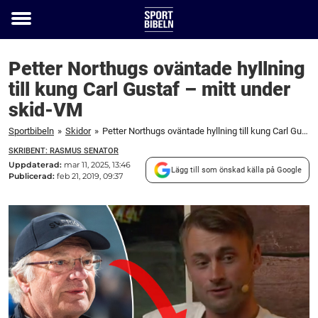
Toggle
menu
Petter Northugs oväntade hyllning
till kung Carl Gustaf – mitt under
skid-VM
Sportbibeln
»
Skidor
»
Petter Northugs oväntade hyllning till kung Carl Gustaf – mitt under skid-VM
SKRIBENT: RASMUS SENATOR
Uppdaterad:
mar 11, 2025, 13:46
Lägg till som önskad källa på Google
Publicerad:
feb 21, 2019, 09:37