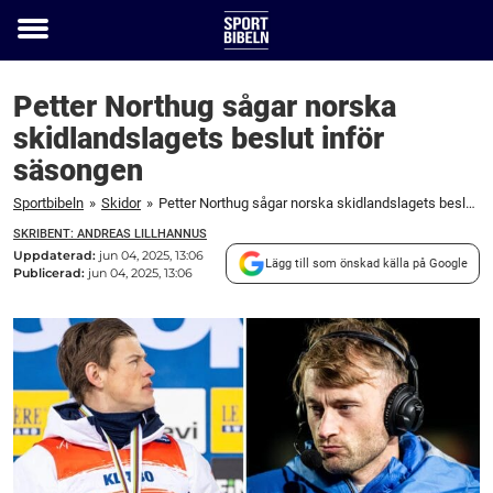
Toggle
menu
Petter Northug sågar norska
skidlandslagets beslut inför
säsongen
Sportbibeln
»
Skidor
»
Petter Northug sågar norska skidlandslagets beslut inför säsongen
SKRIBENT: ANDREAS LILLHANNUS
Uppdaterad:
jun 04, 2025, 13:06
Lägg till som önskad källa på Google
Publicerad:
jun 04, 2025, 13:06