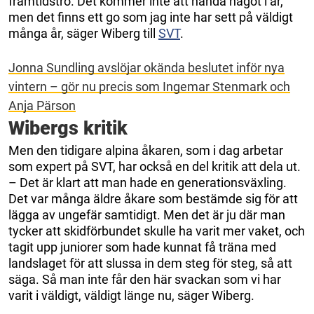
framtidstro. Det kommer inte att hända något i år,
men det finns ett go som jag inte har sett på väldigt
många år, säger Wiberg till
SVT
.
Jonna Sundling avslöjar okända beslutet inför nya
vintern – gör nu precis som Ingemar Stenmark och
Anja Pärson
Wibergs kritik
Men den tidigare alpina åkaren, som i dag arbetar
som expert på SVT, har också en del kritik att dela ut.
– Det är klart att man hade en generationsväxling.
Det var många äldre åkare som bestämde sig för att
lägga av ungefär samtidigt. Men det är ju där man
tycker att skidförbundet skulle ha varit mer vaket, och
tagit upp juniorer som hade kunnat få träna med
landslaget för att slussa in dem steg för steg, så att
säga. Så man inte får den här svackan som vi har
varit i väldigt, väldigt länge nu, säger Wiberg.