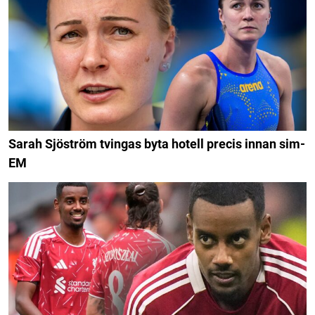
Sarah Sjöström tvingas byta hotell precis innan sim-
EM