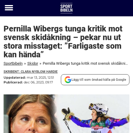
Toggle
menu
Pernilla Wibergs tunga kritik mot
svensk skidåkning – pekar nu ut
stora misstaget: ”Farligaste som
kan hända”
Sportbibeln
»
Skidor
»
Pernilla Wibergs tunga kritik mot svensk skidåkning – pekar nu ut stora misstaget: "Farligaste som kan hända"
SKRIBENT: CLARA NYBLOM HARDIE
Uppdaterad:
mar 13, 2025, 12:51
Lägg till som önskad källa på Google
Publicerad:
dec 06, 2023, 09:17