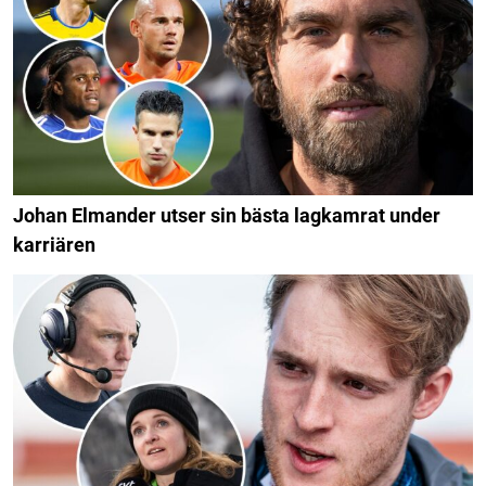
Johan Elmander utser sin bästa lagkamrat under
karriären