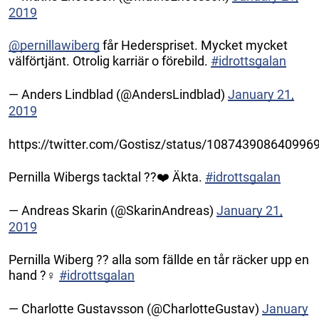
2019
@pernillawiberg
får Hederspriset. Mycket mycket
välförtjänt. Otrolig karriär o förebild.
#idrottsgalan
— Anders Lindblad (@AndersLindblad)
January 21,
2019
https://twitter.com/Gostisz/status/108743908640996
Pernilla Wibergs tacktal ??❤️ Äkta.
#idrottsgalan
— Andreas Skarin (@SkarinAndreas)
January 21,
2019
Pernilla Wiberg ?? alla som fällde en tår räcker upp en
hand ?‍♀️
#idrottsgalan
— Charlotte Gustavsson (@CharlotteGustav)
January