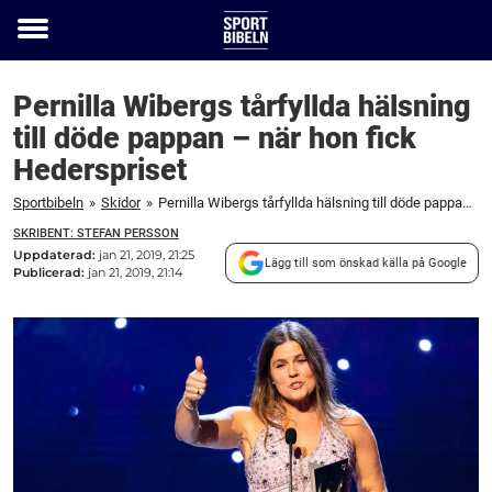
Toggle
menu
Pernilla Wibergs tårfyllda hälsning
till döde pappan – när hon fick
Hederspriset
Sportbibeln
»
Skidor
»
Pernilla Wibergs tårfyllda hälsning till döde pappan – när hon fick Hederspriset
SKRIBENT: STEFAN PERSSON
Uppdaterad:
jan 21, 2019, 21:25
Lägg till som önskad källa på Google
Publicerad:
jan 21, 2019, 21:14