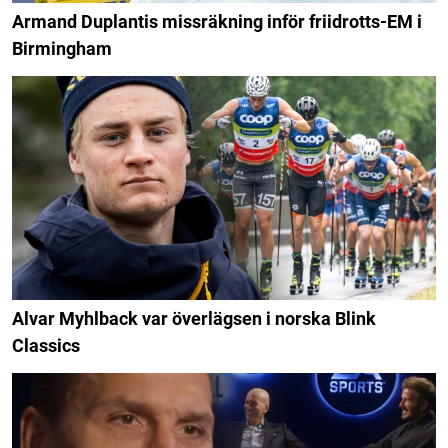
Armand Duplantis missräkning inför friidrotts-EM i
Birmingham
Alvar Myhlback var överlägsen i norska Blink
Classics