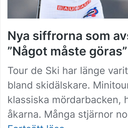
Nya siffrorna som avs
”Något måste göras”
Tour de Ski har länge varit
bland skidälskare. Minito
klassiska mördarbacken, h
åkarna. Många stjärnor no
Nya