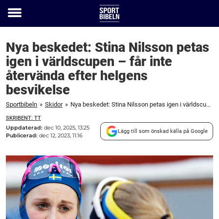
Toggle
menu
Nya beskedet: Stina Nilsson petas
igen i världscupen – får inte
återvända efter helgens
besvikelse
Sportbibeln
»
Skidor
»
Nya beskedet: Stina Nilsson petas igen i världscupen – får inte återvända efter helgens besvikelse
SKRIBENT: TT
Uppdaterad:
dec 10, 2025, 13:25
Lägg till som önskad källa på Google
Publicerad:
dec 12, 2023, 11:16