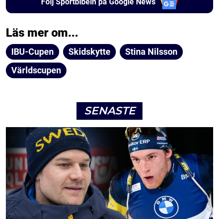
Följ Sportbibeln på Google News
Läs mer om...
IBU-Cupen
Skidskytte
Stina Nilsson
Världscupen
SENASTE