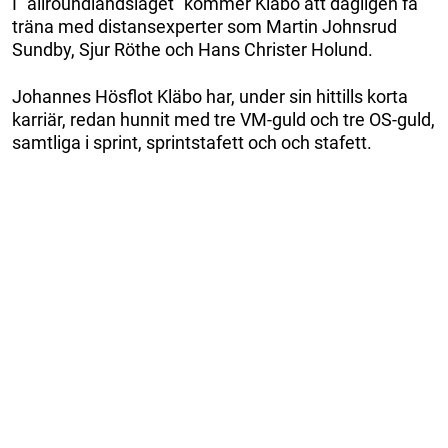
I ”allroundlandslaget” kommer Kläbo att dagligen få
träna med distansexperter som Martin Johnsrud
Sundby, Sjur Röthe och Hans Christer Holund.
Johannes Hösflot Kläbo har, under sin hittills korta
karriär, redan hunnit med tre VM-guld och tre OS-guld,
samtliga i sprint, sprintstafett och och stafett.