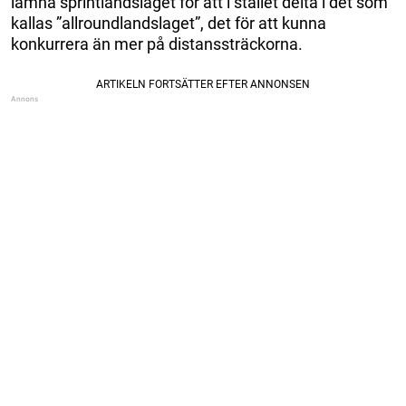
lämna sprintlandslaget för att i stället delta i det som
kallas ”allroundlandslaget”, det för att kunna
konkurrera än mer på distanssträckorna.